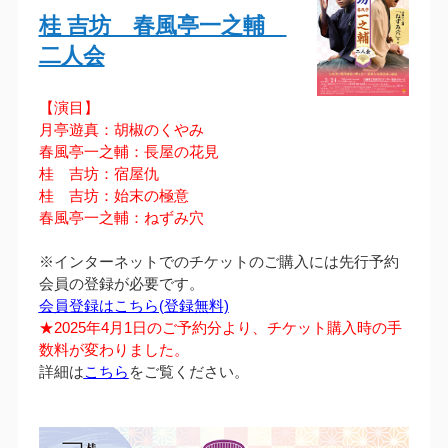
桂 吉坊 春風亭一之輔
二人会
【演目】
月亭遊真：胡椒のくやみ
春風亭一之輔：長屋の花見
桂 吉坊：宿屋仇
桂 吉坊：始末の極意
春風亭一之輔：ねずみ穴
※インターネットでのチケットのご購入には先行予約
会員の登録が必要です。
会員登録はこちら(登録無料)
★2025年4月1日のご予約分より、チケット購入時の手
数料が変わりました。
詳細は
こちら
をご覧ください。