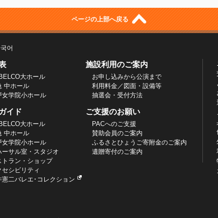
ページの上部へ戻る
한국어
表
施設利用のご案内
BELCO大ホール
お申し込みから公演まで
急 中ホール
利用料金／図面・設備等
戸女学院小ホール
抽選会・受付方法
ガイド
ご支援のお願い
BELCO大ホール
PACへのご支援
急 中ホール
賛助会員のご案内
戸女学院小ホール
ふるさとひょうご寄附金のご案内
ハーサル室・スタジオ
遺贈寄付のご案内
ストラン・ショップ
クセシビリティ
井憲二バレエ･コレクション