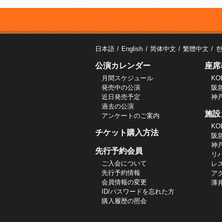
日本語
English
简体中文
繁體中文
公演カレンダー
座席
月間スケジュール
KO
発売中の公演
阪
近日発売予定
神
過去の公演
施設
アンケートのご案内
KO
チケット購入方法
阪
神
先行予約会員
リ
ご入会について
レ
先行予約情報
ア
会員情報の変更
薄
ID/パスワードを忘れた方
購入履歴の照会