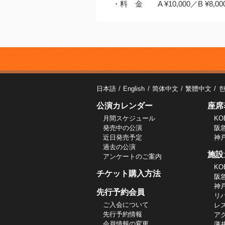
・料 金 A ¥10,000／B ¥8,000／
日本語
English
简体中文
繁體中文
公演カレンダー
座席
月間スケジュール
KO
発売中の公演
阪
近日発売予定
神
過去の公演
施設
アンケートのご案内
KO
チケット購入方法
阪
神
先行予約会員
リ
ご入会について
レ
先行予約情報
ア
会員情報の変更
薄