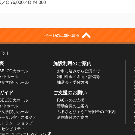
C ¥6,000／D ¥4,000
ページの上部へ戻る
한국어
表
施設利用のご案内
BELCO大ホール
お申し込みから公演まで
急 中ホール
利用料金／図面・設備等
戸女学院小ホール
抽選会・受付方法
ガイド
ご支援のお願い
BELCO大ホール
PACへのご支援
急 中ホール
賛助会員のご案内
戸女学院小ホール
ふるさとひょうご寄附金のご案内
ハーサル室・スタジオ
遺贈寄付のご案内
ストラン・ショップ
クセシビリティ
井憲二バレエ･コレクション