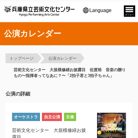
Language
公演カレンダー
トップページ
公演カレンダー
芸術文化センター 大規模修繕お披露目 佐渡裕 音楽の贈り
もの〜指揮者ってなあに？〜「2拍子君と3拍子ちゃん」
公演の詳細
オーケストラ
自主公演
主催
芸術文化センター 大規模修繕お披
露目