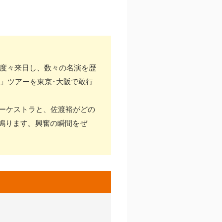
も度々来日し、数々の名演を歴
九」ツアーを東京･大阪で敢行
ーケストラと、佐渡裕がどの
鳴ります。興奮の瞬間をぜ