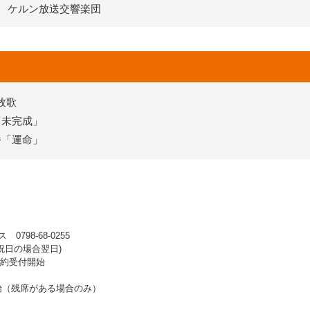
ケルン放送交響楽団
牧歌
「未完成」
番「運命」
98-68-0255
 ※祝日の場合翌日)
行予約受付開始
開始（残席がある場合のみ）