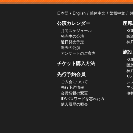
日本語
English
简体中文
繁體中文
公演カレンダー
座席
月間スケジュール
KO
発売中の公演
阪
近日発売予定
神
過去の公演
施設
アンケートのご案内
KO
チケット購入方法
阪
神
先行予約会員
リ
ご入会について
レ
先行予約情報
ア
会員情報の変更
薄
ID/パスワードを忘れた方
購入履歴の照会