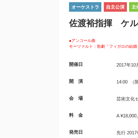
オーケストラ
自主公演
主
佐渡裕指揮 ケ
●アンコール曲
モーツァルト：歌劇「フィガロの結婚
開催日
2017年1
開 演
14:00 （
会 場
芸術文化セ
料 金
A ¥18,00
発売日
先行 20