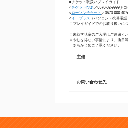
■チケット取扱いプレイガイド
○
チケットぴあ
／0570-02-9999[P
○
ローソンチケット
／0570-000-4
○
イープラス
（パソコン・携帯電話
※プレイガイドでのお取り扱いに
※未就学児童のご入場はご遠慮く
※やむを得ない事情により、曲目
あらかじめご了承ください。
主催
お問い合わせ先