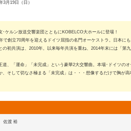
17年3月19日（日）
･ケルン放送交響楽団とともにKOBELCO大ホールに登場！
7年で創立70周年を迎えるドイツ屈指の名門オーケストラ。日本に
の初共演は、2010年。以来毎年共演を重ね、2014年末には「第
王道、「運命」「未完成」という豪華2大交響曲。本場･ドイツのオ
か、そして切なさ極まる「未完成」は・・・想像するだけで胸が高
佐渡 裕