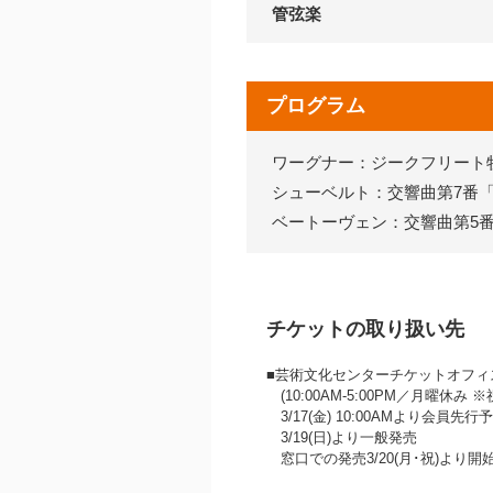
管弦楽
プログラム
ワーグナー：ジークフリート
シューベルト：交響曲第7番
ベートーヴェン：交響曲第5
チケットの取り扱い先
■芸術文化センターチケットオフィス 07
(10:00AM‐5:00PM／月曜休み
3/17(金) 10:00AMより会員先
3/19(日)より一般発売
窓口での発売3/20(月･祝)より