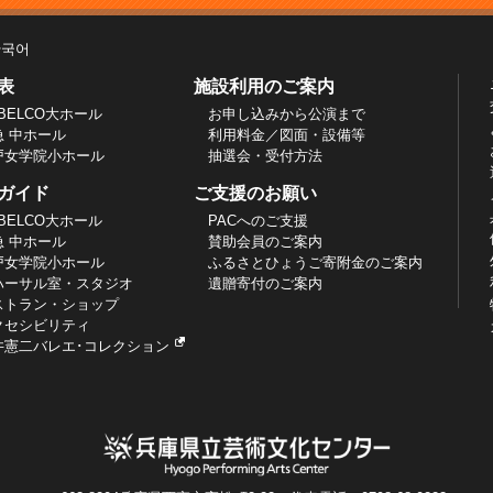
한국어
表
施設利用のご案内
BELCO大ホール
お申し込みから公演まで
急 中ホール
利用料金／図面・設備等
戸女学院小ホール
抽選会・受付方法
ガイド
ご支援のお願い
BELCO大ホール
PACへのご支援
急 中ホール
賛助会員のご案内
戸女学院小ホール
ふるさとひょうご寄附金のご案内
ハーサル室・スタジオ
遺贈寄付のご案内
ストラン・ショップ
クセシビリティ
井憲二バレエ･コレクション