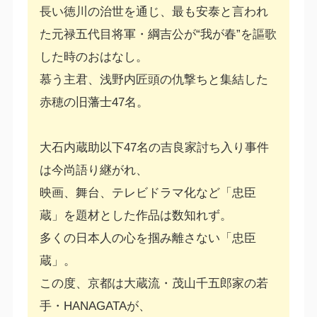
長い徳川の治世を通じ、最も安泰と言われ
た元禄五代目将軍・綱吉公が“我が春”を謳歌
した時のおはなし。
慕う主君、浅野内匠頭の仇撃ちと集結した
赤穂の旧藩士47名。
大石内蔵助以下47名の吉良家討ち入り事件
は今尚語り継がれ、
映画、舞台、テレビドラマ化など「忠臣
蔵」を題材とした作品は数知れず。
多くの日本人の心を掴み離さない「忠臣
蔵」。
この度、京都は大蔵流・茂山千五郎家の若
手・HANAGATAが、