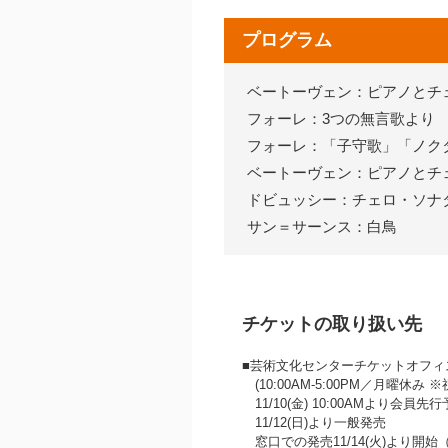
プログラム
ベートーヴェン：ピアノとチ
フォーレ：3つの無言歌より 
フォーレ：「子守歌」「ノク
ベートーヴェン：ピアノとチ
ドビュッシー：チェロ・ソナ
サン＝サーンス：白鳥
チケットの取り扱い先
■芸術文化センターチケットオフィス 07
(10:00AM‐5:00PM／月曜休み
11/10(金) 10:00AMより会員
11/12(日)より一般発売
窓口での発売11/14(火)より開