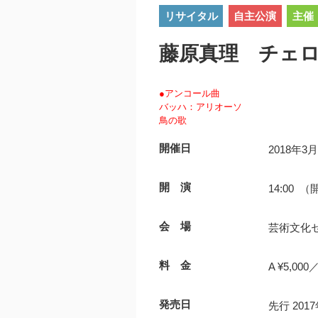
リサイタル
自主公演
主催
藤原真理 チェロ
●アンコール曲
バッハ：アリオーソ
鳥の歌
開催日
2018年3
開 演
14:00 （
会 場
芸術文化
料 金
A ¥5,000／
発売日
先行 20