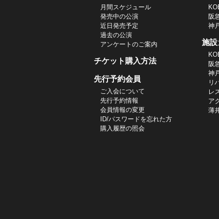
月間スケジュール
KO
発売中の公演
阪
近日発売予定
神
過去の公演
施設
アンケートのご案内
KO
チケット購入方法
阪
神
先行予約会員
リ
ご入会について
レ
先行予約情報
ア
会員情報の変更
薄
ID/パスワードを忘れた方
購入履歴の照会