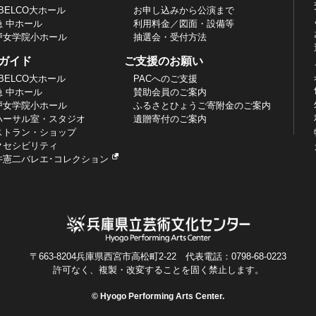
BELCO大ホール
お申し込みから公演まで
急 中ホール
利用料金／図面・設備等
戸女学院小ホール
抽選会・受付方法
ガイド
ご支援のお願い
BELCO大ホール
PACへのご支援
急 中ホール
賛助会員のご案内
戸女学院小ホール
ふるさとひょうご寄附金のご案内
ハーサル室・スタジオ
遺贈寄付のご案内
ストラン・ショップ
クセシビリティ
井憲二バレエ･コレクション
〒663-8204兵庫県西宮市高松町2-22 代表電話：0798-68-0223
許可なく、複製・改変することを固く禁止します。
© Hyogo Performing Arts Center.