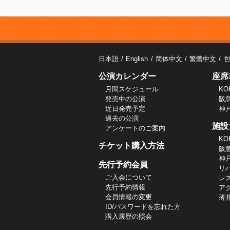
日本語
English
简体中文
繁體中文
公演カレンダー
座席
月間スケジュール
KO
発売中の公演
阪
近日発売予定
神
過去の公演
施設
アンケートのご案内
KO
チケット購入方法
阪
神
先行予約会員
リ
ご入会について
レ
先行予約情報
ア
会員情報の変更
薄
ID/パスワードを忘れた方
購入履歴の照会