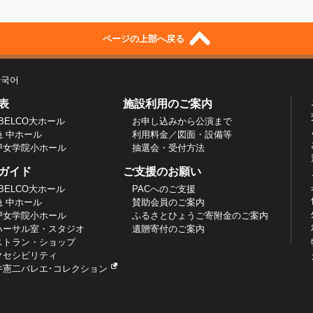
ページの上部へ戻る
한국어
表
施設利用のご案内
BELCO大ホール
お申し込みから公演まで
急 中ホール
利用料金／図面・設備等
戸女学院小ホール
抽選会・受付方法
ガイド
ご支援のお願い
BELCO大ホール
PACへのご支援
急 中ホール
賛助会員のご案内
戸女学院小ホール
ふるさとひょうご寄附金のご案内
ハーサル室・スタジオ
遺贈寄付のご案内
ストラン・ショップ
クセシビリティ
井憲二バレエ･コレクション