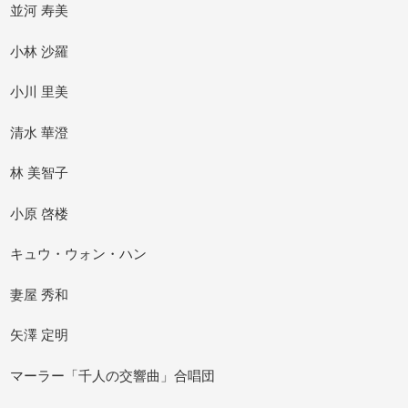
並河 寿美
小林 沙羅
小川 里美
清水 華澄
林 美智子
小原 啓楼
キュウ・ウォン・ハン
妻屋 秀和
矢澤 定明
マーラー「千人の交響曲」合唱団