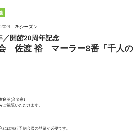
催
024－25シーズン
年／開館20周年記念
奏会 佐渡 裕 マーラー8番「千人の
友良英(音楽家)
みご観覧いただけます。
入には先行予約会員の登録が必要です。