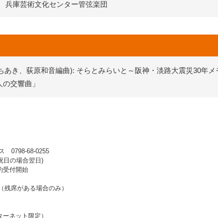
兵庫芸術文化センター管弦楽団
あき、荻原和音編曲): そらとみらいと～阪神・淡路大震災30年
人の交響曲」
98-68-0255
 ※祝日の場合翌日)
予約受付開始
始（残席がある場合のみ）
インターネット限定）