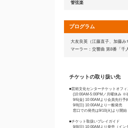
管弦楽
プログラム
大友良英（江藤直子、加藤みち
マーラー：交響曲 第8番「千
チケットの取り扱い先
■芸術文化センターチケットオフィス 07
(10:00AM‐5:00PM／月曜休み
9/6(金) 10:00AMより会員先行
9/8(日) 10:00AMより一般発売
窓口での発売は9/10(火)より開
■チケット取扱いプレイガイド
9/8(日) 10:00AMより発売（