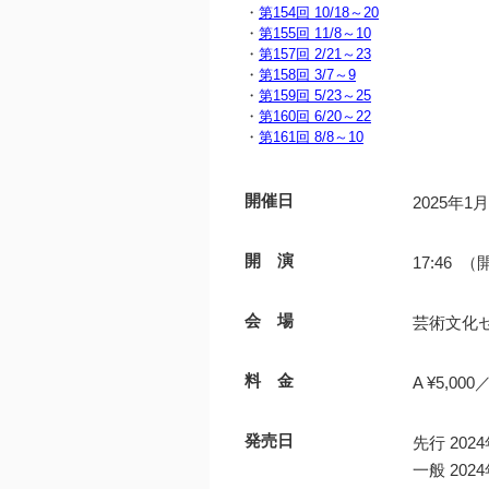
・
第154回 10/18～20
・
第155回 11/8～10
・
第157回 2/21～23
・
第158回 3/7～9
・
第159回 5/23～25
・
第160回 6/20～22
・
第161回 8/8～10
開催日
2025年1
開 演
17:46 （
会 場
芸術文化セ
料 金
A ¥5,000
発売日
先行 20
一般 20