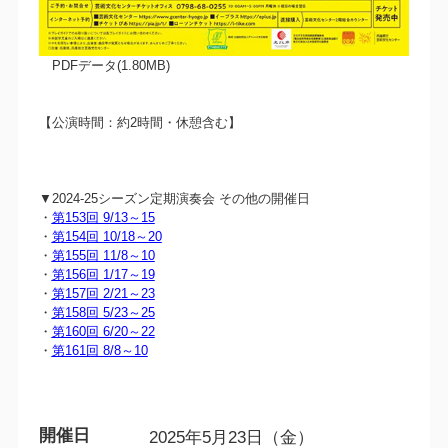
PDFデータ(1.80MB)
【公演時間：約2時間・休憩含む】
▼2024-25シーズン定期演奏会 その他の開催日
・
第153回 9/13～15
・
第154回 10/18～20
・
第155回 11/8～10
・
第156回 1/17～19
・
第157回 2/21～23
・
第158回 5/23～25
・
第160回 6/20～22
・
第161回 8/8～10
開催日
2025年5月23日（金）