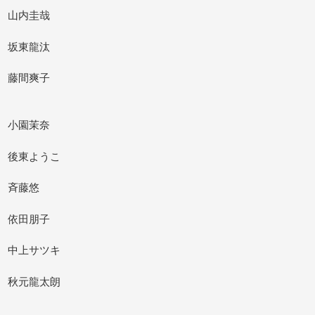
山内圭哉
坂東龍汰
藤間爽子
小園茉奈
後東ようこ
斉藤悠
依田朋子
中上サツキ
秋元龍太朗