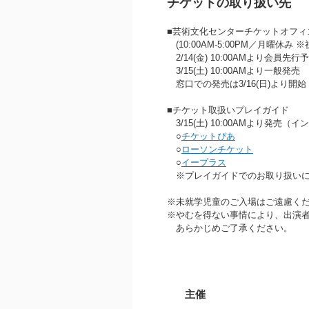
チケットの取り扱い先
■芸術文化センターチケットオフィス 07
(10:00AM‐5:00PM／月曜休み
2/14(金) 10:00AMより会員先
3/15(土) 10:00AMより一般発売
窓口での発売は3/16(日)より開
■チケット取扱いプレイガイド
3/15(土) 10:00AMより発売
○
チケットぴあ
○
ローソンチケット
○
イープラス
※プレイガイドでのお取り扱いに
※未就学児童のご入場はご遠慮く
※やむを得ない事情により、出演
あらかじめご了承ください。
主催