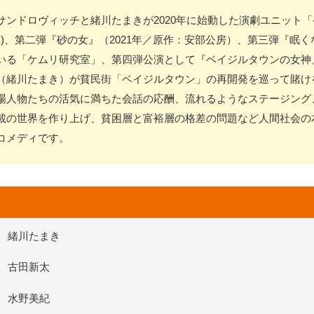
サンドロヴィッチと緒川たまきが2020年に始動した演劇ユニット
年)、第二弾『砂の女』（2021年／原作：安部公房）、第三弾『眠く
いる「ケムリ研究室」、第四弾公演として『ベイジルタウンの女神
（緒川たまき）が貧民街「ベイジルタウン」の再開発を巡って賭け
場人物たちの活気に満ちた会話の応酬、流れるようなステージング
載の世界を作り上げ、貧困層と富裕層の格差の問題など人間社会の
コメディです。
緒川たまき
古田新太
水野美紀