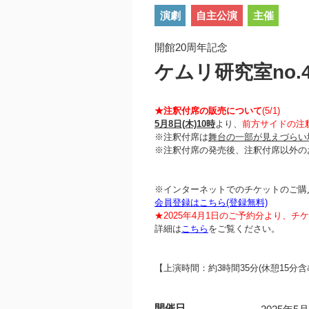
演劇
自主公演
主催
開館20周年記念
ケムリ研究室no
★注釈付席の販売について
(5/1)
5月8日(木)10時
より、
前方サイドの注
※注釈付席は
舞台の一部が見えづらい
※注釈付席の発売後、注釈付席以外の
※インターネットでのチケットのご購
会員登録はこちら(登録無料)
★2025年4月1日のご予約分より、
詳細は
こちら
をご覧ください。
【上演時間：約3時間35分(休憩15分含
開催日