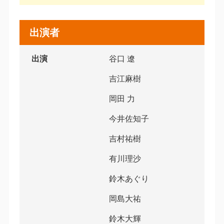
出演者
出演
谷口 遼
吉江麻樹
岡田 力
今井佐知子
吉村祐樹
有川理沙
鈴木あぐり
岡島大祐
鈴木大輝