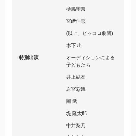
樋脇望奈
宮﨑佳恋
(以上、ピッコロ劇団)
木下 出
特別出演
オーディションによる
子どもたち
井上結友
岩宮彩織
岡 武
堤 隆太郎
中井梨乃