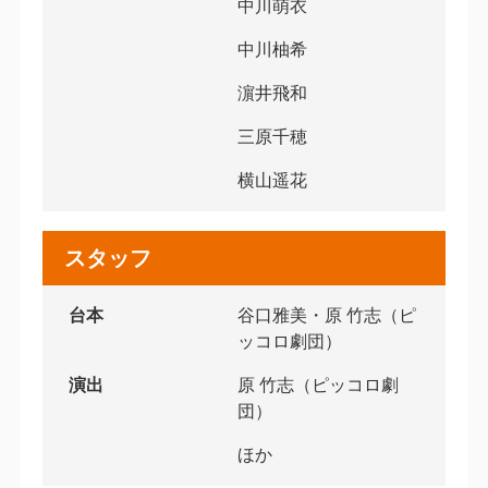
中川萌衣
中川柚希
濵井飛和
三原千穂
横山遥花
スタッフ
台本
谷口雅美・原 竹志（ピ
ッコロ劇団）
演出
原 竹志（ピッコロ劇
団）
ほか