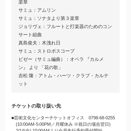
楽章
サミュ：アムリン
サミュ：ソナタより第３楽章
ジョリヴェ：フルートと打楽器のためのコン
サート組曲
真島俊夫：木洩れ日
サミュ：ストロボスコープ
ビゼー（サミュ編曲）：オペラ 『カルメ
ン』 より 「花の歌」
吉松 隆：アトム・ハーツ・クラブ・カルテ
ット
チケットの取り扱い先
■芸術文化センターチケットオフィス 0798-68-0255
(10:00AM‐5:00PM／月曜休み ※祝日の場合翌日)
2/14(金) 10:00AMより会員先行予約受付開始