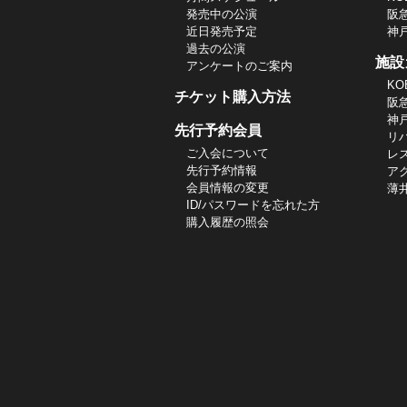
発売中の公演
阪
近日発売予定
神
過去の公演
施設
アンケートのご案内
KO
チケット購入方法
阪
神
先行予約会員
リ
ご入会について
レ
先行予約情報
ア
会員情報の変更
薄
ID/パスワードを忘れた方
購入履歴の照会