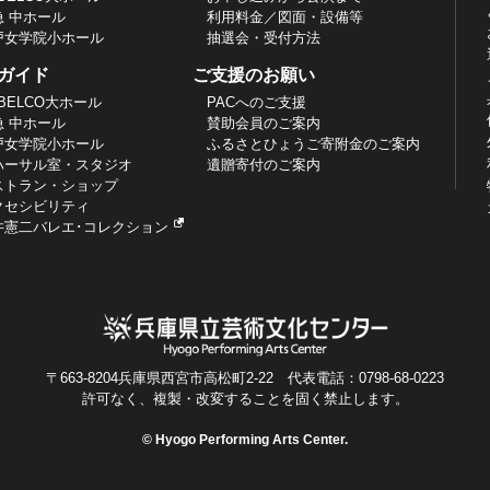
急 中ホール
利用料金／図面・設備等
戸女学院小ホール
抽選会・受付方法
ガイド
ご支援のお願い
BELCO大ホール
PACへのご支援
急 中ホール
賛助会員のご案内
戸女学院小ホール
ふるさとひょうご寄附金のご案内
ハーサル室・スタジオ
遺贈寄付のご案内
ストラン・ショップ
クセシビリティ
井憲二バレエ･コレクション
〒663-8204兵庫県西宮市高松町2-22 代表電話：0798-68-0223
許可なく、複製・改変することを固く禁止します。
© Hyogo Performing Arts Center.