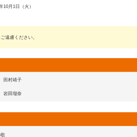
24年10月1日（火）
はご遠慮ください。
田村靖子
岩田瑠奈
の歌