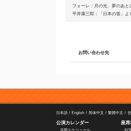
フォーレ：月の光、夢のあと
平井康三郎：「日本の笛」より 
お問い合わせ先
日本語
English
简体中文
繁體中文
公演カレンダー
座席
月間スケジュール
KO