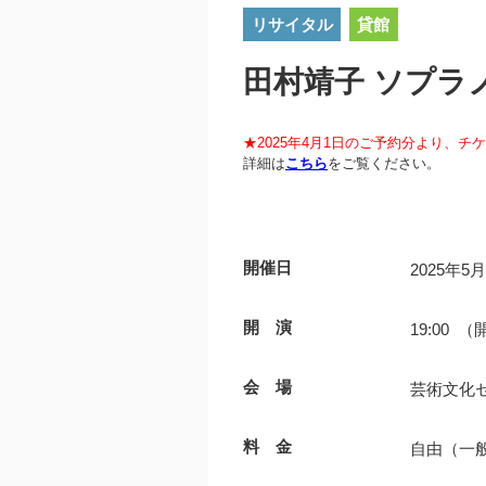
リサイタル
貸館
田村靖子 ソプラ
★2025年4月1日のご予約分より、
詳細は
こちら
をご覧ください。
開催日
2025年5
開 演
19:00 （
会 場
芸術文化
料 金
自由（一般）