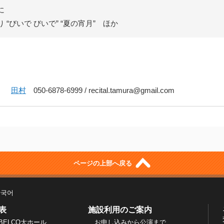
に
“びいで びいで” “夏の宵月” ほか
田村
050-6878-6999 / recital.tamura@gmail.com
ページの上部へ戻る
한국어
表
施設利用のご案内
BELCO大ホール
お申し込みから公演まで