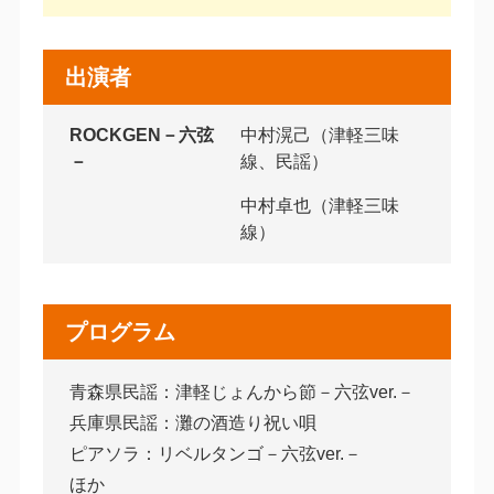
出演者
ROCKGEN－六弦
中村滉己（津軽三味
－
線、民謡）
中村卓也（津軽三味
線）
プログラム
青森県民謡：津軽じょんから節－六弦ver.－
兵庫県民謡：灘の酒造り祝い唄
ピアソラ：リベルタンゴ－六弦ver.－
ほか