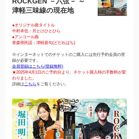
ROCKGEN －六弦－ ～
津軽三味線の現在地
●オリジナル曲タイトル
中村卓也：月とけひとひら
●アンコール曲
青森県民謡：津軽甚句(どだればち)
※インターネットでのチケットのご購入には先行予約会員の登
録が必要です。
会員登録はこちら(登録無料)
★2025年4月1日のご予約分より、チケット購入時の手数料が変
わりました。
詳細は
こちら
をご覧ください。