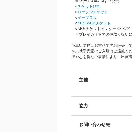
4/28(火)10:00AMより発売
○
チケットぴあ
○
ローソンチケット
○
イープラス
○
NBS WEBチケット
○NBSチケットセンター 03-3791-
※プレイガイドでのお取り扱いに
※車いす席はお電話でのみ販売し
※未就学児童のご入場はご遠慮く
※やむを得ない事情により、出演
主催
協力
お問い合わせ先