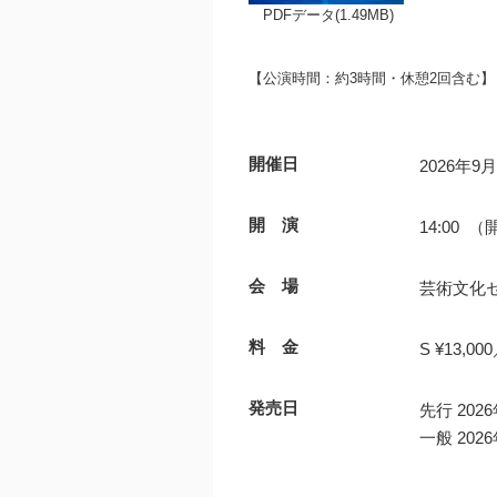
PDFデータ(1.49MB)
【公演時間：約3時間・休憩2回含む】
開催日
2026年9
開 演
14:00 （
会 場
芸術文化セ
料 金
S ¥13,00
発売日
先行 20
一般 20