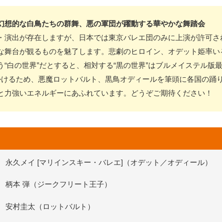
幻想的な白鳥たちの群舞、悪の軍団が躍動する華やかな舞踏会
・演出が存在しますが、日本では東京バレエ団のみに上演が許可さ
な舞台が観るものを魅了します。悲劇のヒロイン、オデット姫率い
“白の世界”だとすると、相対する“黒の世界”はブルメイステル版
かけるため、悪魔ロットバルト、黒鳥オディールを筆頭に各国の踊
と力強いエネルギーにあふれています。どうぞご期待ください！
永久メイ [マリインスキー・バレエ]（オデット／オディール）
柄本 弾（ジークフリート王子）
安村圭太（ロットバルト）