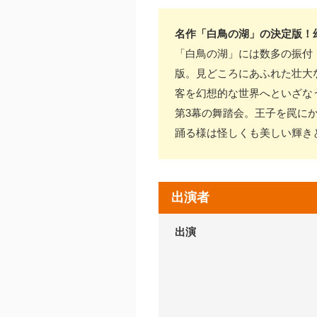
名作「白鳥の湖」の決定版！
「白鳥の湖」には数多の振付
版。見どころにあふれた壮大
客を幻想的な世界へといざなう
第3幕の舞踏会。王子を罠に
踊る様は怪しくも美しい輝き
出演者
出演