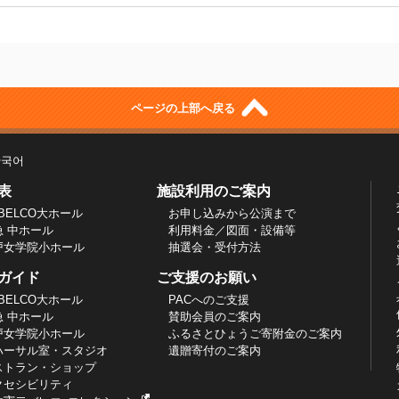
ページの上部へ戻る
한국어
表
施設利用のご案内
BELCO大ホール
お申し込みから公演まで
急 中ホール
利用料金／図面・設備等
戸女学院小ホール
抽選会・受付方法
ガイド
ご支援のお願い
BELCO大ホール
PACへのご支援
急 中ホール
賛助会員のご案内
戸女学院小ホール
ふるさとひょうご寄附金のご案内
ハーサル室・スタジオ
遺贈寄付のご案内
ストラン・ショップ
クセシビリティ