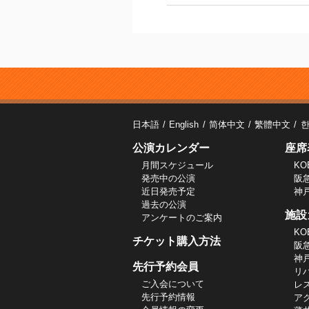
日本語
English
简体中文
繁體中文
公演カレンダー
座席
月間スケジュール
KO
発売中の公演
阪
近日発売予定
神
過去の公演
施設
アンケートのご案内
KO
チケット購入方法
阪
神
先行予約会員
リ
ご入会について
レ
先行予約情報
ア