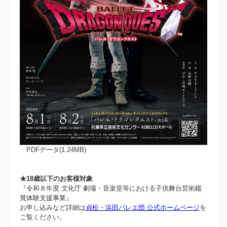
PDFデータ(1.24MB)
★18歳以下のお客様対象
『令和８年度 文化庁 劇場・音楽堂等における子供舞台芸術鑑
賞体験支援事業』
お申し込みなど詳細は
貞松・浜田バレエ団 公式ホームページ
を
ご覧ください。