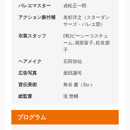
バレエマスター
貞松正一郎
アクション振付補
友杉洋之（スターダン
サーズ・バレエ団）
衣装スタッフ
(有)ビーシーコスチュ
ーム､堀部富子､松良朋
子
ヘアメイク
石田弥仙
広告写真
柴田謙司
宣伝美術
角谷 慶（Su-）
総監督
堤 悠輔
プログラム