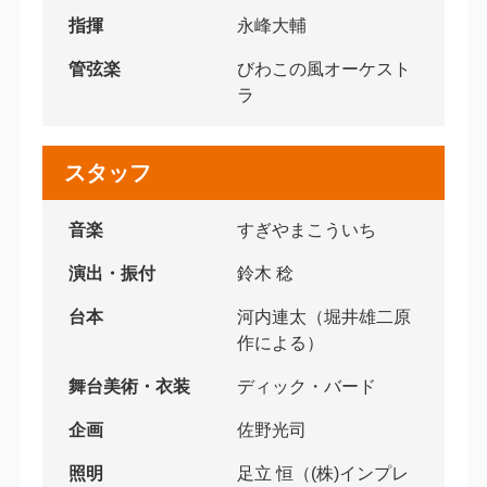
指揮
永峰大輔
管弦楽
びわこの風オーケスト
ラ
スタッフ
音楽
すぎやまこういち
演出・振付
鈴木 稔
台本
河内連太（堀井雄二原
作による）
舞台美術・衣装
ディック・バード
企画
佐野光司
照明
足立 恒（(株)インプレ