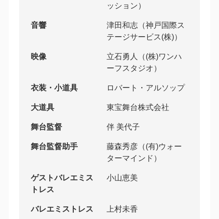
ッション）
音響
津田和志（神戸国際ス
テージサービス(株)）
映像
立石勇人（(株)ワンハ
ーフスタジオ）
衣装・小道具
ロバート・アルソップ
大道具
東宝舞台株式会社
舞台監督
伴 美代子
舞台監督助手
藤森秀彦（(有)ウォー
ターマインド）
ゲストバレエミス
小山恵美
トレス
バレエミストレス
上村未香