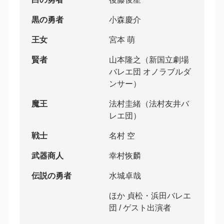
黒の勇者
小森慶介
王女
宮本 萌
賢者
山本隆之（新国立劇場
バレエ団 オノラブルダ
ンサー）
魔王
法村圭緒（法村友井バ
レエ団）
戦士
名村 空
武器商人
幸村恢麟
伝説の勇者
水城卓哉
ほか 貞松・浜田バレエ
団 / ゲスト出演者