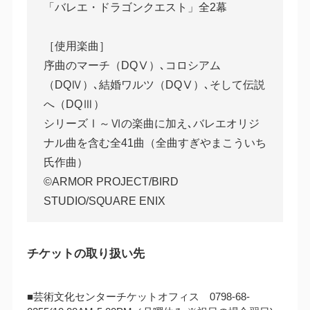
「バレエ・ドラゴンクエスト」全2幕
［使用楽曲］
序曲のマーチ（DQⅤ）､コロシアム
（DQⅣ）､結婚ワルツ（DQⅤ）､そして伝説
へ（DQⅢ）
シリーズⅠ～Ⅵの楽曲に加え､バレエオリジ
ナル曲を含む全41曲（全曲すぎやまこういち
氏作曲）
©ARMOR PROJECT/BIRD
STUDIO/SQUARE ENIX
チケットの取り扱い先
■芸術文化センターチケットオフィス 0798-68-