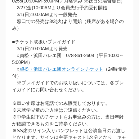
0255(10:00AM‐5:00PM／月曜休み ※祝日の場合翌日)
2/27(金)10:00AMより会員先行予約受付開始
3/1(日)10:00AMより一般発売
窓口での発売は3/3(火)より開始（残席がある場合の
み）
■チケット取扱いプレイガイド
3/1(日)10:00AMより発売
○貞松・浜田バレエ団 078-861-2609（平日10:00～
5:00PM）
○
貞松・浜田バレエ団オンラインチケット
（24時間受
付）
※プレイガイドでのお取り扱いについては、各プレ
イガイドにお問い合わせください。
※車いす席はお電話でのみ販売しております。
※未就学児童のご入場はご遠慮ください。
※中学生以下のチケットをお申込みの方は、当日年齢
が確認できるものをご持参ください。
※SS席のサイン入りパンフレットは公演当日のお渡し
となります。サインは主要キャスト1名分となり、キャ