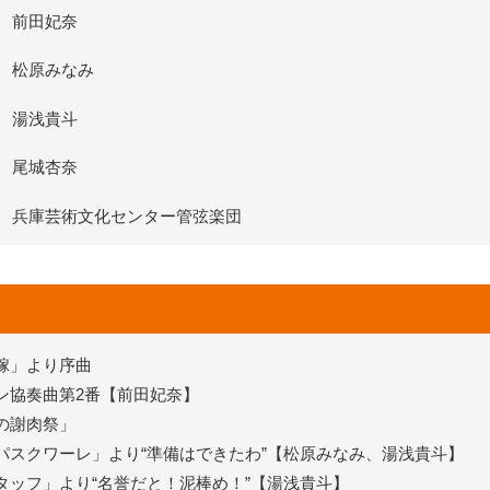
前田妃奈
松原みなみ
湯浅貴斗
尾城杏奈
兵庫芸術文化センター管弦楽団
嫁」より序曲
ン協奏曲第2番【前田妃奈】
の謝肉祭」
パスクワーレ」より“準備はできたわ”【松原みなみ、湯浅貴斗】
タッフ」より“名誉だと！泥棒め！”【湯浅貴斗】