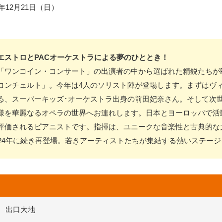
25年12月21日（日）
エストロとPACオーケストラによる夢のひととき！
「ワンコイン・コンサート」の出演者の中から選ばれた精鋭たちがP
コンチェルト」。今年は4人のソリスト陣が登場します。まずはヴ
る、スーパーキッズ･オーケストラ出身の前田妃奈さん。そして次
様を華麗なるオペラの世界へお連れします。日本とヨーロッパで活
評価されるピアニストです。指揮は、ユニークな音楽性と古典的な
024年に続き再登場。若きアーティストたちが集結する熱いステー
出口大地