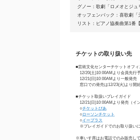
グノー：歌劇「ロメオとジュ
オッフェンバック：喜歌劇「
リスト：ピアノ協奏曲第1番
チケットの取り扱い先
■芸術文化センターチケットオフィス 07
12/20(土)10:00AMより会員先
12/21(日)10:00AMより一般発売
窓口での発売は12/23(火)より
■チケット取扱いプレイガイド
12/21(日)10:00AMより発売
○
チケットぴあ
○
ローソンチケット
○
イープラス
※プレイガイドでのお取り扱いに
※車いす席はお電話でのみ販売し