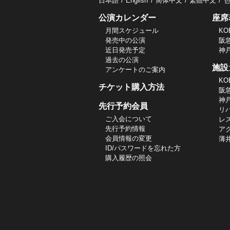
日本語
English
简体中文
繁體中文
公演カレンダー
座席
月間スケジュール
KO
発売中の公演
阪
近日発売予定
神
過去の公演
施設
アンケートのご案内
KO
チケット購入方法
阪
神
先行予約会員
リ
ご入会について
レ
先行予約情報
ア
会員情報の変更
薄
ID/パスワードを忘れた方
購入履歴の照会