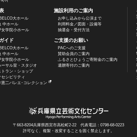
한국어
表
施設利用のご案内
BELCO大ホール
お申し込みから公演まで
急 中ホール
利用料金／図面・設備等
戸女学院小ホール
抽選会・受付方法
ガイド
ご支援のお願い
BELCO大ホール
PACへのご支援
急 中ホール
賛助会員のご案内
戸女学院小ホール
ふるさとひょうご寄附金のご案内
ハーサル室・スタジオ
遺贈寄付のご案内
ストラン・ショップ
クセシビリティ
井憲二バレエ･コレクション
〒663-8204兵庫県西宮市高松町2-22 代表電話：0798-68-0223
許可なく、複製・改変することを固く禁止します。