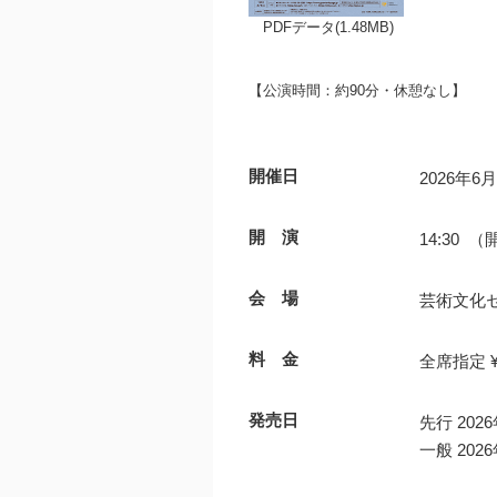
PDFデータ(1.48MB)
【公演時間：約90分・休憩なし】
開催日
2026年6
開 演
14:30 （
会 場
芸術文化
料 金
全席指定 ¥
発売日
先行 20
一般 20