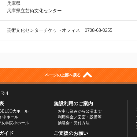
兵庫県
兵庫県立芸術文化センター
芸術文化センターチケットオフィス 0798-68-0255
ページの上部へ戻る
한국어
表
施設利用のご案内
BELCO大ホール
お申し込みから公演まで
急 中ホール
利用料金／図面・設備等
戸女学院小ホール
抽選会・受付方法
ガイド
ご支援のお願い