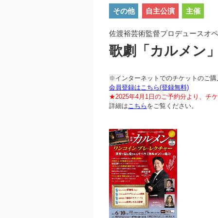
その他
自主公演
主催
佐渡裕芸術監督プロデュースオペラ
歌劇「カルメン
※インターネットでのチケットのご購
会員登録はこちら(登録無料)
★2025年4月1日のご予約分より、
詳細は
こちら
をご覧ください。