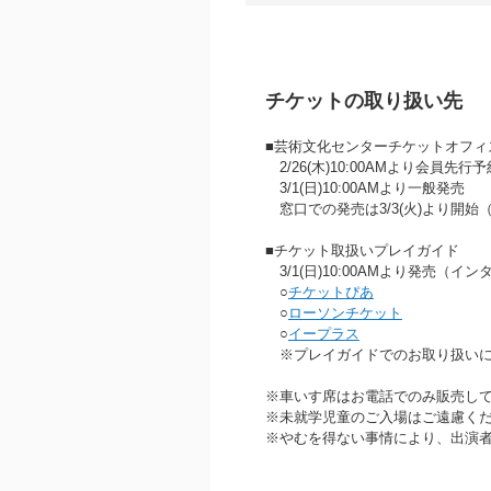
チケットの取り扱い先
■芸術文化センターチケットオフィス 07
2/26(木)10:00AMより会員先行
3/1(日)10:00AMより一般発売
窓口での発売は3/3(火)より開始
■チケット取扱いプレイガイド
3/1(日)10:00AMより発売（イ
○
チケットぴあ
○
ローソンチケット
○
イープラス
※プレイガイドでのお取り扱いに
※車いす席はお電話でのみ販売し
※未就学児童のご入場はご遠慮く
※やむを得ない事情により、出演