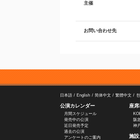
主催
お問い合わせ先
日本語
English
简体中文
繁體中文
公演カレンダー
座席
月間スケジュール
KO
発売中の公演
阪
近日発売予定
神
過去の公演
施設
アンケートのご案内