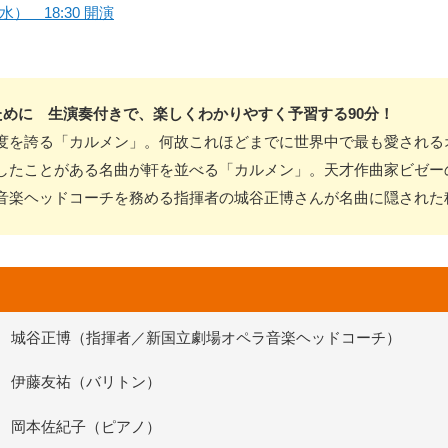
水） 18:30 開演
ために 生演奏付きで、楽しくわかりやすく予習する90分！
度を誇る「カルメン」。何故これほどまでに世界中で最も愛される
したことがある名曲が軒を並べる「カルメン」。天才作曲家ビゼー
音楽ヘッドコーチを務める指揮者の城谷正博さんが名曲に隠された
城谷正博（指揮者／新国立劇場オペラ音楽ヘッドコーチ）
伊藤友祐（バリトン）
岡本佐紀子（ピアノ）