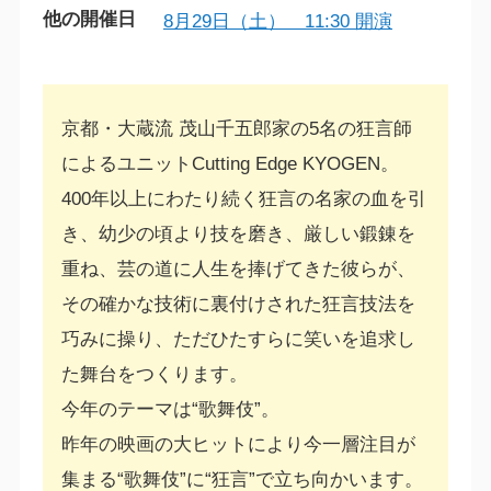
他の開催日
8月29日（土） 11:30 開演
京都・大蔵流 茂山千五郎家の5名の狂言師
によるユニットCutting Edge KYOGEN。
400年以上にわたり続く狂言の名家の血を引
き、幼少の頃より技を磨き、厳しい鍛錬を
重ね、芸の道に人生を捧げてきた彼らが、
その確かな技術に裏付けされた狂言技法を
巧みに操り、ただひたすらに笑いを追求し
た舞台をつくります。
今年のテーマは“歌舞伎”。
昨年の映画の大ヒットにより今一層注目が
集まる“歌舞伎”に“狂言”で立ち向かいます。