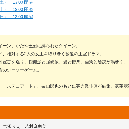
土） 13:00 開演
土） 18:00 開演
日） 13:00 開演
イーン。かたや王冠に縛られたクイーン。
ド、相対する2人の女王を取り巻く緊迫の王室ドラマ。
刑宣告を巡り、穏健派と強硬派、愛と憎悪、画策と陰謀が渦巻く。
命のシーソーゲーム。
ー・ステュアート」、栗山民也のもとに実力派俳優が結集、豪華競
宮沢りえ 若村麻由美