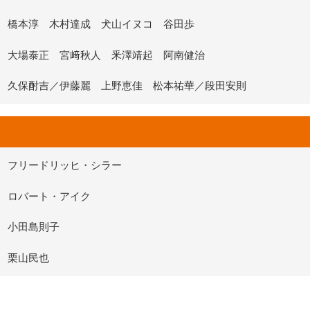
橋本淳 木村達成 犬山イヌコ 谷田歩
大場泰正 宮﨑秋人 釆澤靖起 阿南健治
久保酎吉／伊藤麗 上野恵佳 松本祐華／段田安則
フリードリッヒ・シラー
ロバート・アイク
小田島則子
栗山民也