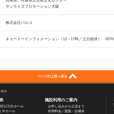
兵庫県、兵庫県立芸術文化センター
サンライズプロモーション大阪
株式会社パルコ
キョードーインフォメーション（12～17時／土日祝休） 0570-20
ページの上部へ戻る
한국어
表
施設利用のご案内
BELCO大ホール
お申し込みから公演まで
急 中ホール
利用料金／図面・設備等