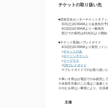
チケットの取り扱い先
■芸術文化センターチケットオフィス 07
3/21(土)10:00AMより会員先行
4/12(日)10:00AMより一般発売
窓口での発売は4/14(火)より開
■チケット取扱いプレイガイド
4/12(日)10:00AMより発売（
○
チケットぴあ
○
ローソンチケット
○
イープラス
○
CNプレイガイド
※プレイガイドでのお取り扱いに
※車いす席はお電話でのみ販売し
※未就学児童のご入場はご遠慮く
※やむを得ない事情により、出演
主催