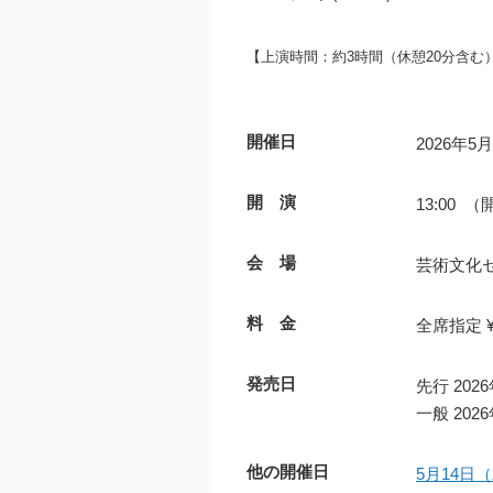
【上演時間：約3時間（休憩20分含む
開催日
2026年5
開 演
13:00 （
会 場
芸術文化
料 金
全席指定 ¥1
発売日
先行 20
一般 20
他の開催日
5月14日（