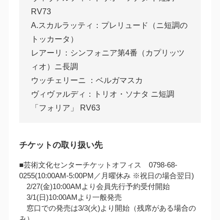
RV73
A.スカルラッティ：プレリュード（ニ短調の
トッカータ）
レアーリ：シンフォニア第4番（カプリッツ
ィオ）ニ長調
ウッチェリーニ ：ベルガマスカ
ヴィヴァルディ：トリオ・ソナタ ニ短調
「フォリア」 RV63
チケットの取り扱い先
■芸術文化センターチケットオフィス 0798-68-
0255(10:00AM‐5:00PM／月曜休み ※祝日の場合翌日)
2/27(金)10:00AMより会員先行予約受付開始
3/1(日)10:00AMより一般発売
窓口での発売は3/3(火)より開始（残席がある場合の
み）