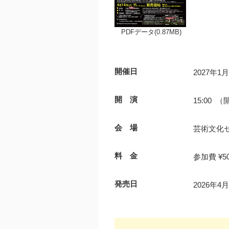
PDFデータ(0.87MB)
開催日
2027年1
開 演
15:00 （
会 場
芸術文化
料 金
参加費 ¥5
発売日
2026年