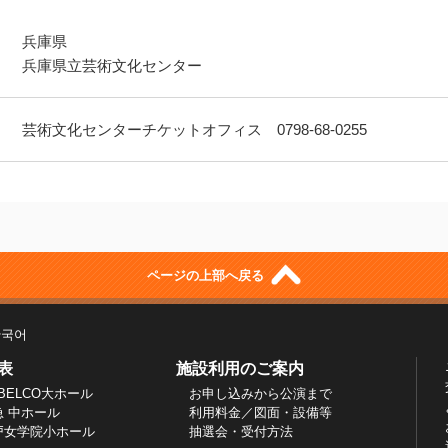
兵庫県
兵庫県立芸術文化センター
芸術文化センターチケットオフィス 0798-68-0255
ページの上部へ戻る
한국어
表
施設利用のご案内
BELCO大ホール
お申し込みから公演まで
急 中ホール
利用料金／図面・設備等
戸女学院小ホール
抽選会・受付方法