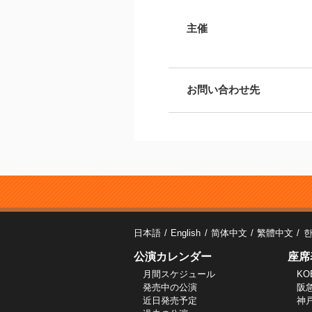
主催
お問い合わせ先
日本語
English
简体中文
繁體中文
公演カレンダー
座席
月間スケジュール
KO
発売中の公演
阪
近日発売予定
神