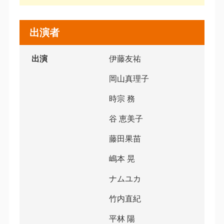
出演者
出演
伊藤友祐
岡山真理子
時宗 務
谷 恵美子
藤田果苗
嶋本 晃
ナムユカ
竹内直紀
平林 陽