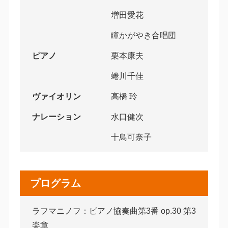
増田愛花
瞳かがやき合唱団
ピアノ
栗本康夫
蜷川千佳
ヴァイオリン
高橋 玲
ナレーション
水口健次
十鳥可奈子
プログラム
ラフマニノフ：ピアノ協奏曲第3番 op.30 第3
楽章