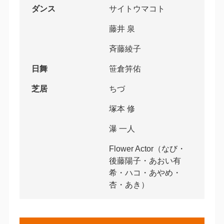
ダンス
サイトウマコト
藤井 泉
斉藤綾子
日舞
笹倉笄佑
芝居
ちづ
塚本 修
瀑 一人
Flower Actor（なび・
後藤陽子・あおい有
希・ハコ・あやめ・
杏・あき）