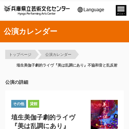
Language
公演カレンダー
トップページ
公演カレンダー
埴生美伽子劇的ライヴ『美は乱調にあり』不協和音と乱反射
公演の詳細
その他
貸館
埴生美伽子劇的ライヴ
『美は乱調にあり』