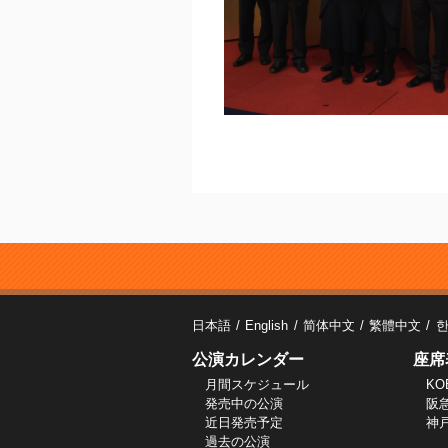
日本語
English
简体中文
繁體中文
公演カレンダー
座席
月間スケジュール
KO
発売中の公演
阪
近日発売予定
神
過去の公演