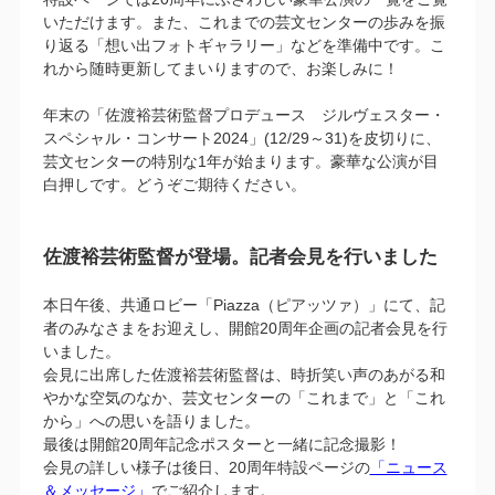
いただけます。また、これまでの芸文センターの歩みを振
り返る「想い出フォトギャラリー」などを準備中です。こ
れから随時更新してまいりますので、お楽しみに！
年末の「佐渡裕芸術監督プロデュース ジルヴェスター・
スペシャル・コンサート2024」(12/29～31)を皮切りに、
芸文センターの特別な1年が始まります。豪華な公演が目
白押しです。どうぞご期待ください。
佐渡裕芸術監督が登場。記者会見を行いました
本日午後、共通ロビー「Piazza（ピアッツァ）」にて、記
者のみなさまをお迎えし、開館20周年企画の記者会見を行
いました。
会見に出席した佐渡裕芸術監督は、時折笑い声のあがる和
やかな空気のなか、芸文センターの「これまで」と「これ
から」への思いを語りました。
最後は開館20周年記念ポスターと一緒に記念撮影！
会見の詳しい様子は後日、20周年特設ページの
「ニュース
＆メッセージ」
でご紹介します。