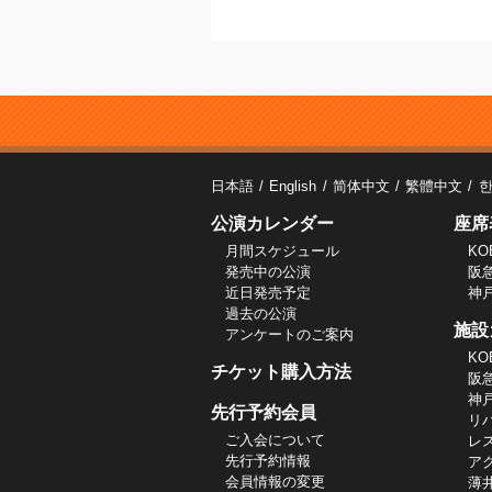
日本語
English
简体中文
繁體中文
公演カレンダー
座席
月間スケジュール
KO
発売中の公演
阪
近日発売予定
神
過去の公演
施設
アンケートのご案内
KO
チケット購入方法
阪
神
先行予約会員
リ
ご入会について
レ
先行予約情報
ア
会員情報の変更
薄