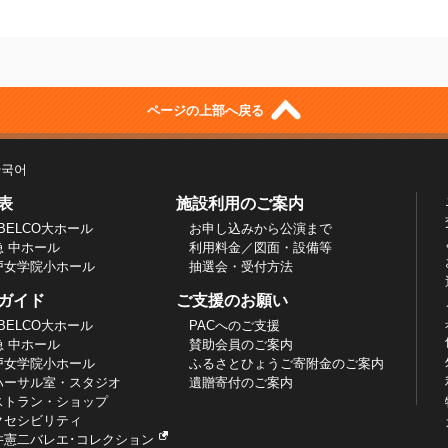
ページの上部へ戻る
한국어
表
施設利用のご案内
BELCO大ホール
お申し込みから公演まで
急 中ホール
利用料金／図面・設備等
戸女学院小ホール
抽選会・受付方法
ガイド
ご支援のお願い
BELCO大ホール
PACへのご支援
急 中ホール
賛助会員のご案内
戸女学院小ホール
ふるさとひょうご寄附金のご案内
ハーサル室・スタジオ
遺贈寄付のご案内
ストラン・ショップ
クセシビリティ
井憲二バレエ･コレクション