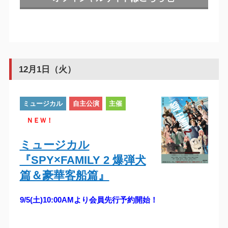
12月1日（火）
ミュージカル
自主公演
主催
ＮＥＷ！
ミュージカル
『SPY×FAMILY 2 爆弾犬
篇＆豪華客船篇』
9/5(土)10:00AMより会員先行予約開始！