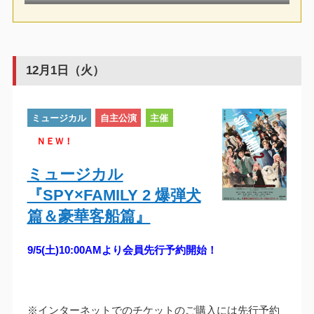
12月1日（火）
ミュージカル
自主公演
主催
ＮＥＷ！
ミュージカル
『SPY×FAMILY 2 爆弾犬
篇＆豪華客船篇』
9/5(土)10:00AMより会員先行予約開始！
※インターネットでのチケットのご購入には先行予約