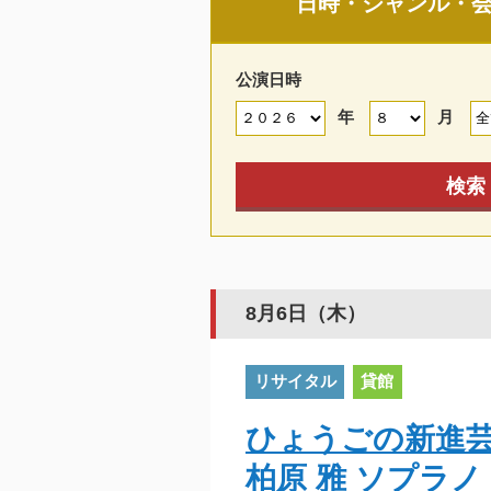
日時・ジャンル・
公演日時
年
月
検索
8月6日（木）
リサイタル
貸館
ひょうごの新進芸術
柏原 雅 ソプラ