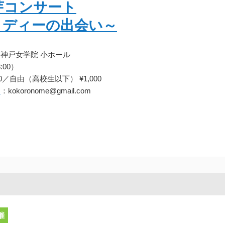
芽コンサート
ロディーの出会い～
 神戸女学院 小ホール
:00）
／自由（高校生以下） ¥1,000
ュ
：kokoronome@gmail.com
催