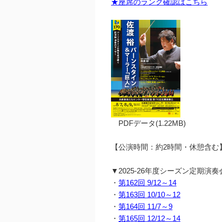
★座席のランク確認はこちら
PDFデータ(1.22MB)
【公演時間：約2時間・休憩含む
▼2025-26年度シーズン定期演
・
第162回 9/12～14
・
第163回 10/10～12
・
第164回 11/7～9
・
第165回 12/12～14