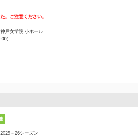
した。ご注意ください。
 神戸女学院 小ホール
:00）
4
催
025－26シーズン