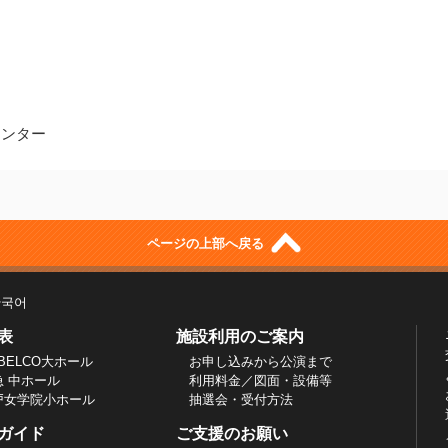
ンター
ページの上部へ戻る
한국어
表
施設利用のご案内
BELCO大ホール
お申し込みから公演まで
急 中ホール
利用料金／図面・設備等
戸女学院小ホール
抽選会・受付方法
ガイド
ご支援のお願い