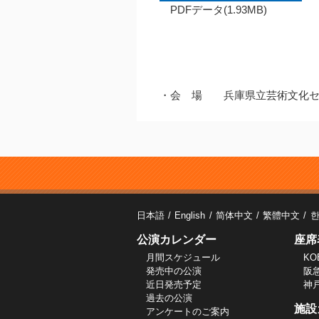
PDFデータ(1.93MB)
・会 場 兵庫県立芸術文化セ
日本語
English
简体中文
繁體中文
公演カレンダー
座席
月間スケジュール
KO
発売中の公演
阪
近日発売予定
神
過去の公演
施設
アンケートのご案内