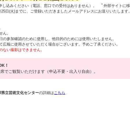
＊
申し込みください（電話、窓口での受付はありません）。
外部サイトに移
25日(火)までに、ご登録いただきましたメールアドレスにお送りいたします
。
せん。
日の参加確認のために使用し、他目的のためには使用いたしません。
て広報に使用させていただく場合がございます。予めご了承ください。
のない撮影はできません。
OK！
客席でご観覧いただけます（申込不要・出入り自由）。
兵庫県立芸術文化センター
の詳細は
こちら