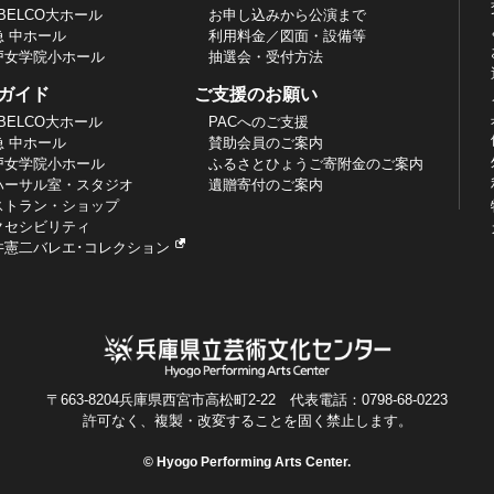
BELCO大ホール
お申し込みから公演まで
急 中ホール
利用料金／図面・設備等
戸女学院小ホール
抽選会・受付方法
ガイド
ご支援のお願い
BELCO大ホール
PACへのご支援
急 中ホール
賛助会員のご案内
戸女学院小ホール
ふるさとひょうご寄附金のご案内
ハーサル室・スタジオ
遺贈寄付のご案内
ストラン・ショップ
クセシビリティ
井憲二バレエ･コレクション
〒663-8204兵庫県西宮市高松町2-22 代表電話：0798-68-0223
許可なく、複製・改変することを固く禁止します。
© Hyogo Performing Arts Center.