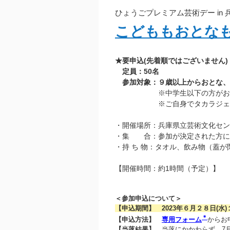
ひょうごプレミアム芸術デー in
こどももおとな
★要申込(先着順ではございません
定員：50名
参加対象：９歳以上からおとな、
※中学生以下の方がお一人で
※ご自身でタカラジェンヌ風
・開催場所：兵庫県立芸術文化セン
・集 合：参加が決定された方に
・持 ち 物：タオル、飲み物（蓋
【開催時間：約1時間（予定）】
＜参加申込について＞
【申込期間】 2023年６月２８日(水)
＊
【申込方法】
専用フォーム
からお
【当落結果】
当落にかかわらず、7月