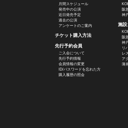
月間スケジュール
KO
発売中の公演
阪
近日発売予定
神
過去の公演
施設
アンケートのご案内
KO
チケット購入方法
阪
神
先行予約会員
リ
ご入会について
レ
先行予約情報
ア
会員情報の変更
薄
ID/パスワードを忘れた方
購入履歴の照会