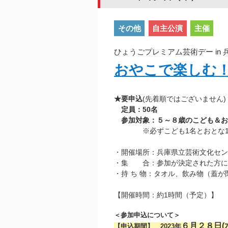
その他
自主公演
主催
ひょうごプレミアム芸術デー in
おやこで楽しむ
★要申込
(先着順ではございません)
定員：50名
参加対象：５～８歳のこども＆お
※必ずこども1名とおとな1名
・開催場所：兵庫県立芸術文化セン
・集 合：参加が決定された方に
・持 ち 物：タオル、飲み物（蓋
【開催時間：約1時間（予定）】
＜参加申込について＞
６月２８日(
【申込期間】 2023年