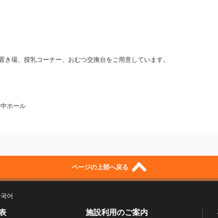
置き場、授乳コーナー、おむつ交換台をご用意しています。
急 中ホール
）
ページの上部へ戻る
한국어
表
施設利用のご案内