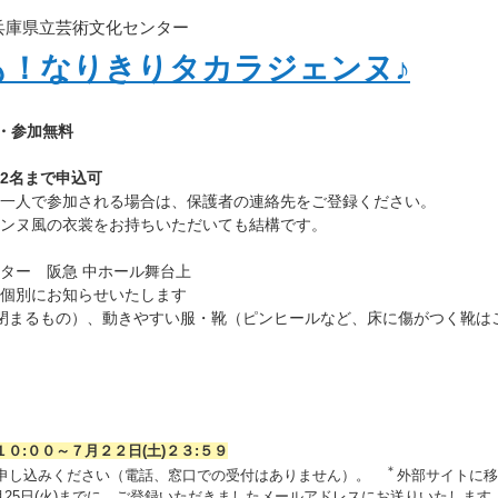
 兵庫県立芸術文化センター
も！なりきりタカラジェンヌ♪
)・参加無料
2名まで申込可
参加される場合は、保護者の連絡先をご登録ください。
の衣裳をお持ちいただいても結構です。
ター 阪急 中ホール舞台上
個別にお知らせいたします
が閉まるもの）、動きやすい服・靴（ピンヒールなど、床に傷がつく靴は
１０:００～７月２２日(土)２３:５９
＊
申し込みください（電話、窓口での受付はありません）。
外部サイトに移
25日(火)までに、ご登録いただきましたメールアドレスにお送りいたします