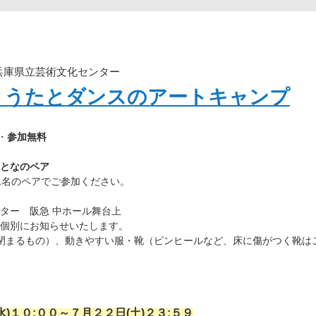
 兵庫県立芸術文化センター
！うたとダンスのアートキャンプ
・
参加無料
となのペア
のペアでご参加ください。
ター 阪急 中ホール舞台上
個別にお知らせいたします。
が閉まるもの）、動きやすい服・靴（ピンヒールなど、床に傷がつく靴は
水)１０:００～７月２２日(土)２３:５９