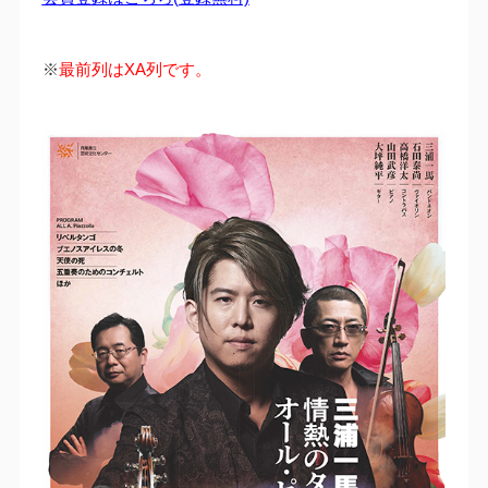
※
最前列はXA列です。