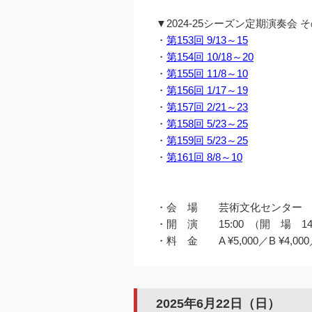
▼2024-25シーズン定期演奏会
・
第153回 9/13～15
・
第154回 10/18～20
・
第155回 11/8～10
・
第156回 1/17～19
・
第157回 2/21～23
・
第158回 5/23～25
・
第159回 5/23～25
・
第161回 8/8～10
・会 場 芸術文化センター 
・開 演 15:00 （開 場 14
・料 金 A ¥5,000／B ¥4,000／C
2025年6月22日（日）