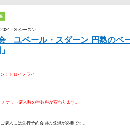
催
024－25シーズン
奏会 ユベール・スダーン 円熟のベ
園」
マン：トロイメライ
り、チケット購入時の手数料が変わります。
のご購入には先行予約会員の登録が必要です。