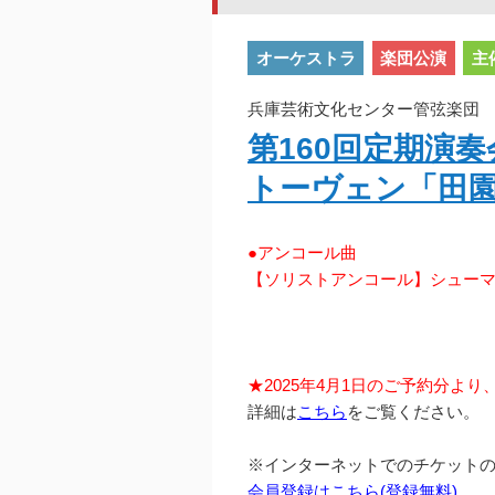
オーケストラ
楽団公演
主
兵庫芸術文化センター管弦楽団 2
第160回定期演
トーヴェン「田
●アンコール曲
【ソリストアンコール】シュー
★2025年4月1日のご予約分よ
詳細は
こちら
をご覧ください。
※インターネットでのチケット
会員登録はこちら(登録無料)