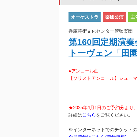
オーケストラ
楽団公演
主
兵庫芸術文化センター管弦楽団 2
第160回定期演
トーヴェン「田
●アンコール曲
【ソリストアンコール】シュー
★2025年4月1日のご予約分よ
詳細は
こちら
をご覧ください。
※インターネットでのチケット
会員登録はこちら(登録無料)