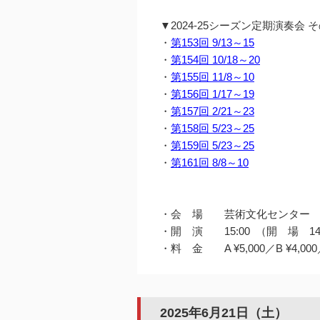
▼2024-25シーズン定期演奏会
・
第153回 9/13～15
・
第154回 10/18～20
・
第155回 11/8～10
・
第156回 1/17～19
・
第157回 2/21～23
・
第158回 5/23～25
・
第159回 5/23～25
・
第161回 8/8～10
・会 場 芸術文化センター 
・開 演 15:00 （開 場 14
・料 金 A ¥5,000／B ¥4,000／C
2025年6月21日（土）