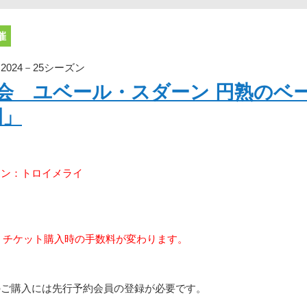
催
024－25シーズン
奏会 ユベール・スダーン 円熟のベ
園」
マン：トロイメライ
り、チケット購入時の手数料が変わります。
のご購入には先行予約会員の登録が必要です。