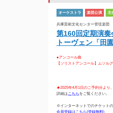
オーケストラ
楽団公演
主
兵庫芸術文化センター管弦楽団 2
第160回定期演
トーヴェン「田
●アンコール曲
【ソリストアンコール】ムソル
★2025年4月1日のご予約分よ
詳細は
こちら
をご覧ください。
※インターネットでのチケット
会員登録はこちら(登録無料)