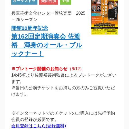
オーケストラ
楽団公演
主催
兵庫芸術文化センター管弦楽団 2025
－26シーズン
開館20周年記念
第162回定期演奏会 佐渡
裕 渾身のオール・ブル
ックナー！
※プレトーク開催のお知らせ
（9/12）
14:45頃より佐渡裕芸術監督によるプレトークがござい
ます。
※当日の公演チケットをお持ちの方のみご観覧いただ
けます。
※インターネットでのチケットのご購入には先行予約
会員の登録が必要です。
会員登録はこちら(登録無料)