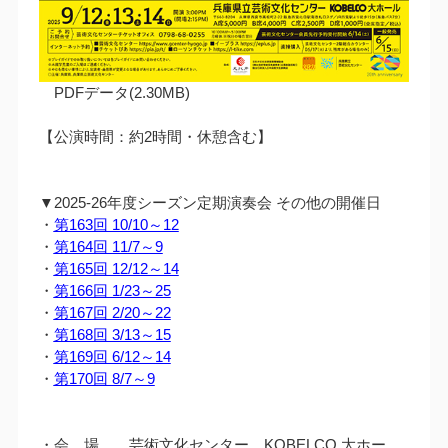
PDFデータ(2.30MB)
【公演時間：約2時間・休憩含む】
▼2025-26年度シーズン定期演奏会 その他の開催日
・
第163回 10/10～12
・
第164回 11/7～9
・
第165回 12/12～14
・
第166回 1/23～25
・
第167回 2/20～22
・
第168回 3/13～15
・
第169回 6/12～14
・
第170回 8/7～9
・会 場 芸術文化センター KOBELCO 大ホー