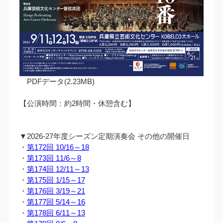
PDFデータ(2.23MB)
【公演時間：約2時間・休憩含む】
▼2026-27年度シーズン定期演奏会 その他の開催日
・
第172回 10/16～18
・
第173回 11/6～8
・
第174回 12/11～13
・
第175回 1/15～17
・
第176回 3/19～21
・
第177回 5/14～16
・
第178回 6/11～13