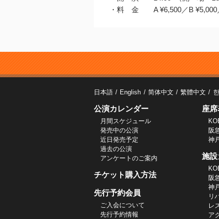
・料 金 A ¥6,500／B ¥5,000／
日本語
English
简体中文
繁體中文
公演カレンダー
座席
月間スケジュール
KO
発売中の公演
阪
近日発売予定
神
過去の公演
施設
アンケートのご案内
KO
チケット購入方法
阪
神
先行予約会員
リ
ご入会について
レ
先行予約情報
ア