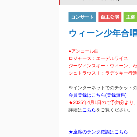
コンサート
自主公演
主催
ウィーン少年合
●アンコール曲
ロジャース：エーデルワイス
ジーツィンスキー：ウィーン、
シュトラウスⅠ：ラデツキー行
※インターネットでのチケット
会員登録はこちら(登録無料)
★2025年4月1日のご予約分よ
詳細は
こちら
をご覧ください。
★座席のランク確認はこちら