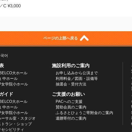
C ¥3,000
ページの上部へ戻る
한국어
表
施設利用のご案内
BELCO大ホール
お申し込みから公演まで
急 中ホール
利用料金／図面・設備等
戸女学院小ホール
抽選会・受付方法
ガイド
ご支援のお願い
BELCO大ホール
PACへのご支援
急 中ホール
賛助会員のご案内
戸女学院小ホール
ふるさとひょうご寄附金のご案内
ハーサル室・スタジオ
遺贈寄付のご案内
ストラン・ショップ
クセシビリティ