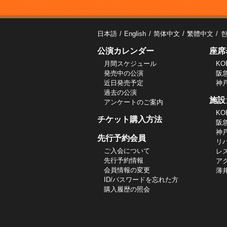
日本語
English
简体中文
繁體中文
公演カレンダー
座席
月間スケジュール
KO
発売中の公演
阪
近日発売予定
神
過去の公演
施設
アンケートのご案内
KO
チケット購入方法
阪
神
先行予約会員
リ
ご入会について
レ
先行予約情報
ア
会員情報の変更
薄
ID/パスワードを忘れた方
購入履歴の照会