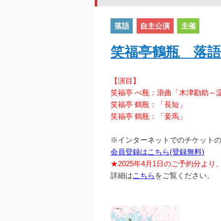
落語
自主公演
主催
笑福亭鶴瓶 落語
【演目】
笑福亭 べ瓶：浪曲「木津勘助～
笑福亭 鶴瓶：「長短」
笑福亭 鶴瓶：「妾馬」
※インターネットでのチケット
会員登録はこちら(登録無料)
★2025年4月1日のご予約分よ
詳細は
こちら
をご覧ください。