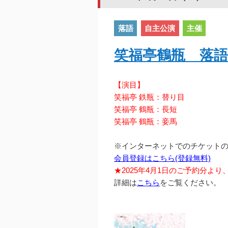
落語
自主公演
主催
笑福亭鶴瓶 落語
【演目】
笑福亭 鉄瓶：替り目
笑福亭 鶴瓶：長短
笑福亭 鶴瓶：妾馬
※インターネットでのチケット
会員登録はこちら(登録無料)
★2025年4月1日のご予約分よ
詳細は
こちら
をご覧ください。