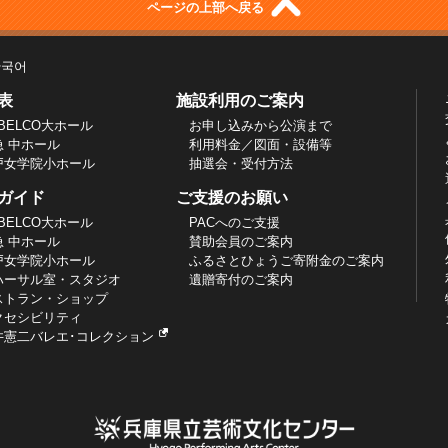
ページの上部へ戻る
한국어
表
施設利用のご案内
BELCO大ホール
お申し込みから公演まで
急 中ホール
利用料金／図面・設備等
戸女学院小ホール
抽選会・受付方法
ガイド
ご支援のお願い
BELCO大ホール
PACへのご支援
急 中ホール
賛助会員のご案内
戸女学院小ホール
ふるさとひょうご寄附金のご案内
ハーサル室・スタジオ
遺贈寄付のご案内
ストラン・ショップ
クセシビリティ
井憲二バレエ･コレクション