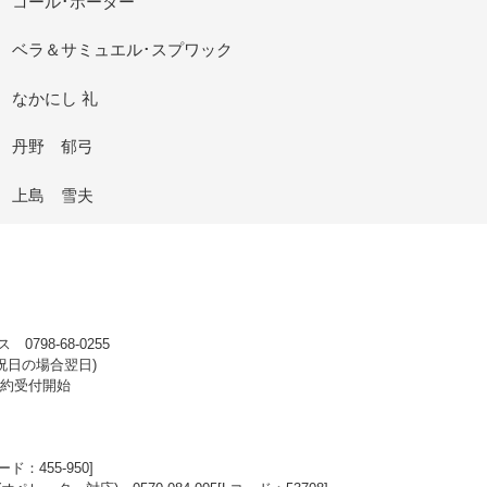
コール･ポーター
ベラ＆サミュエル･スプワック
なかにし 礼
丹野 郁弓
上島 雪夫
98-68-0255
 ※祝日の場合翌日)
行予約受付開始
コード：455-950]