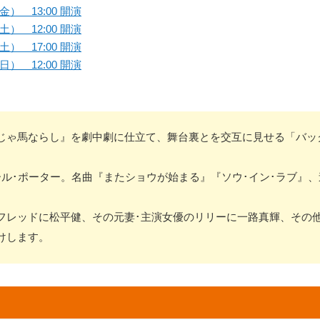
金） 13:00 開演
土） 12:00 開演
土） 17:00 開演
日） 12:00 開演
じゃ馬ならし』を劇中劇に仕立て、舞台裏とを交互に見せる「バッ
ール･ポーター。名曲『またショウが始まる』『ソウ･イン･ラブ』
フレッドに松平健、その元妻･主演女優のリリーに一路真輝、その
けします。