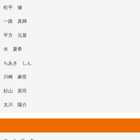
松平 健
一路 真輝
平方 元基
水 夏希
ちあき しん
川﨑 麻世
杉山 英司
太川 陽介