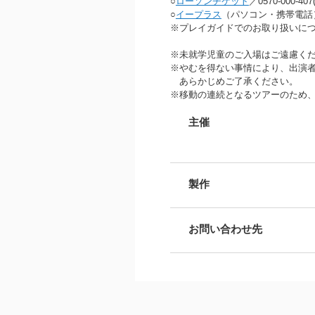
○
ローソンチケット
／0570-000-4
○
イープラス
（パソコン・携帯電話
※プレイガイドでのお取り扱いに
※未就学児童のご入場はご遠慮く
※やむを得ない事情により、出演
あらかじめご了承ください。
※移動の連続となるツアーのため、
主催
製作
お問い合わせ先