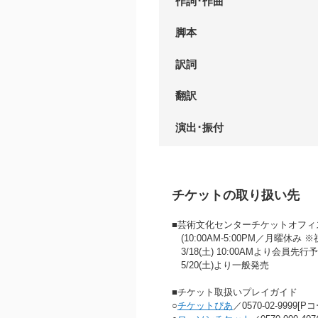
作詞･作曲
脚本
訳詞
翻訳
演出･振付
チケットの取り扱い先
■芸術文化センターチケットオフィス 07
(10:00AM‐5:00PM／月曜休み
3/18(土) 10:00AMより会員先
5/20(土)より一般発売
■チケット取扱いプレイガイド
○
チケットぴあ
／0570-02-9999[P