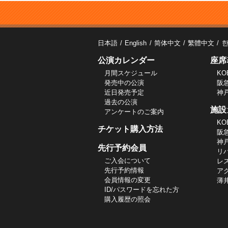
日本語
English
简体中文
繁體中文
公演カレンダー
座席
月間スケジュール
KO
発売中の公演
阪
近日発売予定
神
過去の公演
施設
アンケートのご案内
KO
チケット購入方法
阪
神
先行予約会員
リ
ご入会について
レ
先行予約情報
ア
会員情報の変更
薄
ID/パスワードを忘れた方
購入履歴の照会