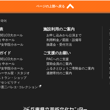
ページの上部へ戻る
한국어
表
施設利用のご案内
BELCO大ホール
お申し込みから公演まで
急 中ホール
利用料金／図面・設備等
戸女学院小ホール
抽選会・受付方法
ガイド
ご支援のお願い
BELCO大ホール
PACへのご支援
急 中ホール
賛助会員のご案内
戸女学院小ホール
ふるさとひょうご寄附金のご案内
ハーサル室・スタジオ
遺贈寄付のご案内
ストラン・ショップ
クセシビリティ
井憲二バレエ･コレクション