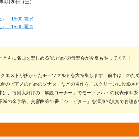
19年4月20日（土）
） 15:00 開演
） 15:00 開演
とともに名曲を楽しめる“のだめ”の音楽会が今夏もやってくる！
リクエストが多かったモーツァルトを大特集します。前半は、のだ
2台のピアノのためのソナタ」などの名作を、スクリーンに投影さ
半は、毎回大好評の「解説コーナー」でモーツァルトの代表作を少
不滅の金字塔、交響曲第41番「ジュピター」を渾身の演奏でお聴き