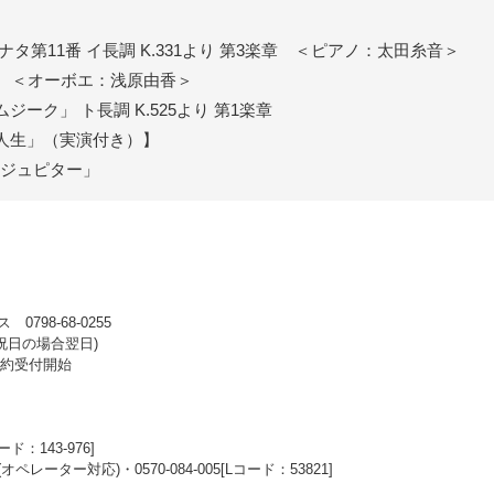
タ第11番 イ長調 K.331より 第3楽章 ＜ピアノ：太田糸音＞
14 ＜オーボエ：浅原由香＞
ーク」 ト長調 K.525より 第1楽章
人生」（実演付き）】
 「ジュピター」
98-68-0255
 ※祝日の場合翌日)
行予約受付開始
コード：143-976]
07(オペレーター対応)・0570-084-005[Lコード：53821]