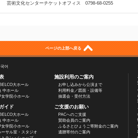
芸術文化センターチケットオフィス 0798-68-0255
ページの上部へ戻る
한국어
表
施設利用のご案内
BELCO大ホール
お申し込みから公演まで
急 中ホール
利用料金／図面・設備等
戸女学院小ホール
抽選会・受付方法
ガイド
ご支援のお願い
BELCO大ホール
PACへのご支援
急 中ホール
賛助会員のご案内
戸女学院小ホール
ふるさとひょうご寄附金のご案内
ハーサル室・スタジオ
遺贈寄付のご案内
ストラン・ショップ