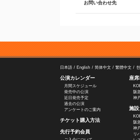
お問い合わせ先
日本語
English
简体中文
繁體中文
公演カレンダー
座席
月間スケジュール
KO
発売中の公演
阪
近日発売予定
神
過去の公演
施設
アンケートのご案内
KO
チケット購入方法
阪
神
先行予約会員
リ
ご入会について
レ