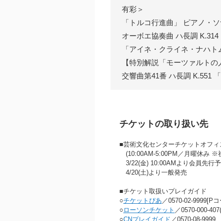
有彩＞
「トルコ行進曲」 ピアノ・ソナ
オーボエ協奏曲 ハ長調 K.3
「アイネ・クライネ・ナハトムジ
【特別解説「モーツァルトの
交響曲第41番 ハ長調 K.551
チケットの取り扱い先
■芸術文化センターチケットオフィス 07
(10:00AM‐5:00PM／月曜休み
3/22(金) 10:00AMより会員先
4/20(土)より一般発売
■チケット取扱いプレイガイド
○
チケットぴあ
／0570-02-9999[P
○
ローソンチケット
／0570-000-4
○
CNプレイガイド
／0570-08-9999