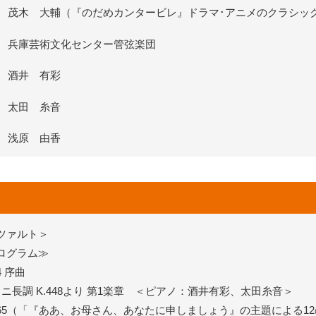
茂木 大輔（『のだめカンタービレ』ドラマ･アニメのクラシッ
兵庫芸術文化センター管弦楽団
酒井 有彩
太田 糸音
浅原 由香
ツァルト＞
ログラム≫
 序曲
長調 K.448より 第1楽章 ＜ピアノ：酒井有彩、太田糸音＞
.265（「『ああ、お母さん、あなたに申しましょう』の主題による1