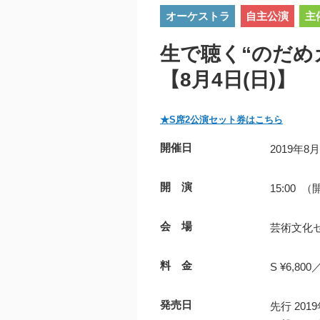
オーケストラ
自主公演
主
生で聴く“のだめ
【8月4日(日)】
★S席2公演セット券はこちら
開催日
2019年8
開 演
15:00 （
会 場
芸術文化セ
料 金
S ¥6,800
発売日
先行 20