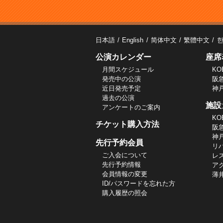
日本語
English
简体中文
繁體中文
公演カレンダー
座席
月間スケジュール
KO
発売中の公演
阪
近日発売予定
神
過去の公演
施設
アンケートのご案内
KO
チケット購入方法
阪
神
先行予約会員
リ
ご入会について
レ
先行予約情報
ア
会員情報の変更
薄
ID/パスワードを忘れた方
購入履歴の照会