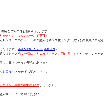
ご理解とご協力をお願いいたします。
きません。（マウスシールド不可）
化センターでのチケットのご購入は芸術文化センター先行予約会員に限定さ
ただけます。
会員登録はこちら(登録無料)
購入は
お一人様１公演につき２枚（ご本人と同伴者）まで
とさせていただき
席にご案内できない場合があります。
のお客様へ＞
を必ずお読みください。
を空けない通常の配席で販売
しています。
購入サイトでご確認ください。