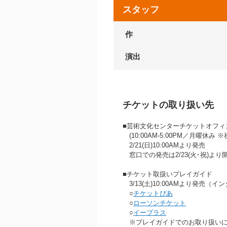
スタッフ
作
演出
チケットの取り扱い先
■芸術文化センターチケットオフィス 07
(10:00AM‐5:00PM／月曜休み
2/21(日)10:00AMより発売
窓口での発売は2/23(火･祝)よ
■チケット取扱いプレイガイド
3/13(土)10:00AMより発売（
○
チケットぴあ
○
ローソンチケット
○
イープラス
※プレイガイドでのお取り扱いに