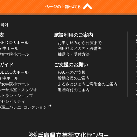
ページの上部へ戻る
한국어
表
施設利用のご案内
BELCO大ホール
お申し込みから公演まで
急 中ホール
利用料金／図面・設備等
戸女学院小ホール
抽選会・受付方法
ガイド
ご支援のお願い
BELCO大ホール
PACへのご支援
急 中ホール
賛助会員のご案内
戸女学院小ホール
ふるさとひょうご寄附金のご案内
ハーサル室・スタジオ
遺贈寄付のご案内
ストラン・ショップ
クセシビリティ
井憲二バレエ･コレクション