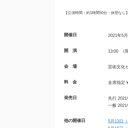
【公演時間：約1時間50分・休憩なし
開催日
2021年5
開 演
13:00 （
会 場
芸術文化
料 金
全席指定 ¥7
発売日
先行 20
一般 20
他の開催日
5月13日（