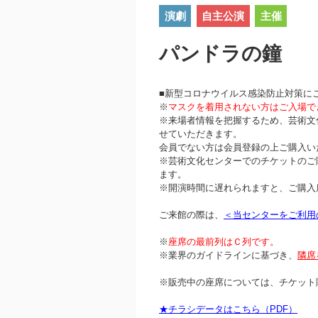
演劇
自主公演
主催
パンドラの鐘
■新型コロナウイルス感染防止対策に
※
マスクを着用されない方はご入場で
※来場者情報を把握するため、芸術文
せていただきます。
会員でない方は会員登録の上ご購入い
※芸術文化センターでのチケットのご
ます。
※開演時間に遅れられますと、ご購入
ご来館の際は、
＜当センターをご利用
※
座席の最前列はＣ列です。
※業界のガイドラインに基づき、
隣席
※販売中の座席については、チケット
★チラシデータはこちら（PDF）