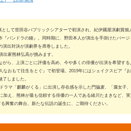
土） 13:00 開演
7回公演として世田谷パブリックシアターで初演され、紀伊國屋演劇賞
作『パンドラの鐘』。同時期に、野田本人が演出を手掛けたバージ
の演出対決が演劇界を席巻しました。
の演出家熊林弘高が挑みます。
ながら、上演ごとに評価を高め、今や多くの俳優が出演を希望する
狂人なおもて往生をとぐ』で初登場。2019年にはシェイクスピア『
魅了しました。
大河ドラマ「麒麟がくる」に出演し存在感を示した門脇麦、「腐女子
地に加え、熊林が最も信頼する俳優の一人である緒川たまきなど、
る興奮の舞台。新たな伝説の誕生に、ご期待ください。