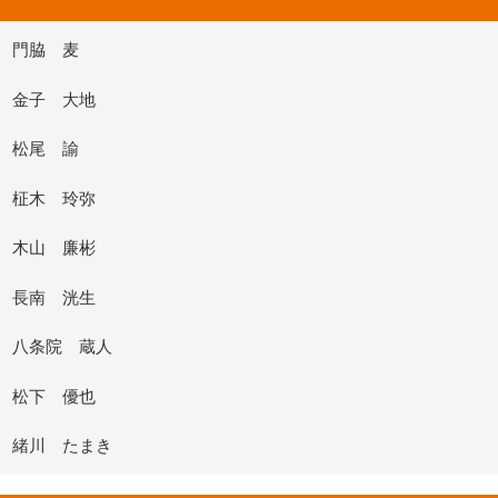
門脇 麦
金子 大地
松尾 諭
柾木 玲弥
木山 廉彬
長南 洸生
八条院 蔵人
松下 優也
緒川 たまき