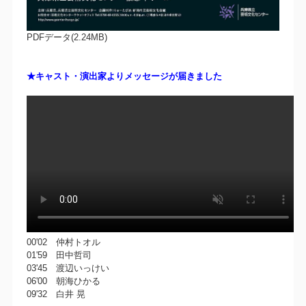
PDFデータ(2.24MB)
★キャスト・演出家よりメッセージが届きました
00'02 仲村トオル
01'59 田中哲司
03'45 渡辺いっけい
06'00 朝海ひかる
09'32 白井 晃