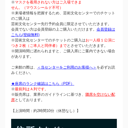
※
マスクを着用されない方はご入場できま
せん。（マウスシールド不可）
※来場者情報を把握するため、芸術文化センターでのチケット
のご購入は
芸術文化センター先行予約会員に限定させていただきます。
会員でない方は会員登録の上ご購入いただけます。
会員登録は
こちら(登録無料)
※芸術文化センターでのチケットのご購入は
お一人様１公演に
つき２枚（ご本人と同伴者）まで
とさせていただきます。
※開演時間に遅れられますと、ご購入席にご案内できない場合
があります。
ご来館の際は、
＜当センターをご利用のお客様へ＞
を必ずお読
みください。
★座席のランク確認はこちら（PDF）
※
最前列はＡ列です。
※販売席は、業界のガイドラインに基づき、
隣席を空けない配
席
としております。
【上演時間：約2時間10分（休憩なし）】