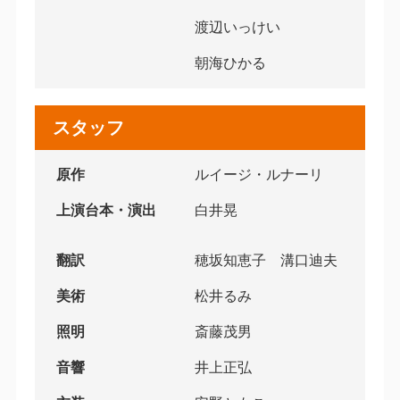
渡辺いっけい
朝海ひかる
スタッフ
原作
ルイージ・ルナーリ
上演台本・演出
白井晃
翻訳
穂坂知恵子 溝口迪夫
美術
松井るみ
照明
斎藤茂男
音響
井上正弘