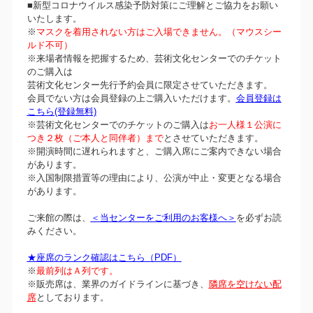
■新型コロナウイルス感染予防対策にご理解とご協力をお願い
いたします。
※
マスクを着用されない方はご入場できません。（マウスシー
ルド不可）
※来場者情報を把握するため、芸術文化センターでのチケット
のご購入は
芸術文化センター先行予約会員に限定させていただきます。
会員でない方は会員登録の上ご購入いただけます。
会員登録は
こちら(登録無料)
※芸術文化センターでのチケットのご購入は
お一人様１公演に
つき２枚（ご本人と同伴者）まで
とさせていただきます。
※開演時間に遅れられますと、ご購入席にご案内できない場合
があります。
※入国制限措置等の理由により、公演が中止・変更となる場合
があります。
ご来館の際は、
＜当センターをご利用のお客様へ＞
を必ずお読
みください。
★座席のランク確認はこちら（PDF）
※
最前列はＡ列です。
※販売席は、業界のガイドラインに基づき、
隣席を空けない配
席
としております。