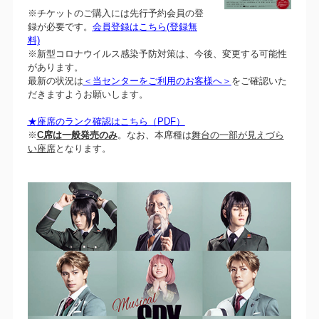
※チケットのご購入には先行予約会員の登
録が必要です。
会員登録はこちら(登録無
料)
※新型コロナウイルス感染予防対策は、今後、変更する可能性
があります。
最新の状況は
＜当センターをご利用のお客様へ＞
をご確認いた
だきますようお願いします。
★座席のランク確認はこちら（PDF）
※
C席は一般発売のみ
。なお、本席種は
舞台の一部が見えづら
い座席
となります。