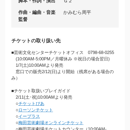
脚本・作詞・演出
Ｇ２
作曲・編曲・音楽
かみむら周平
監督
チケットの取り扱い先
■芸術文化センターチケットオフィス 0798-68-0255
(10:00AM‐5:00PM／月曜休み ※祝日の場合翌日)
1/7(土)10:00AMより発売
窓口での販売2/12(日)より開始（残席がある場合の
み）
■チケット取扱いプレイガイド
2/11(土･祝)10:00AMより発売
○
チケットぴあ
○
ローソンチケット
○
イープラス
○
梅田芸術劇場オンラインチケット
○梅田芸術劇場チケットカウンター（10:00AM‐