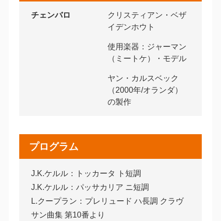
チェンバロ
クリスティアン・ベザ
イデンホウト
使用楽器：ジャーマン
（ミートケ）・モデル
ヤン・カルスベック
（2000年/オランダ）
の製作
プログラム
J.K.ケルル：トッカータ ト短調
J.K.ケルル：パッサカリア ニ短調
L.クープラン：プレリュード ハ長調 クラヴ
サン曲集 第10番より