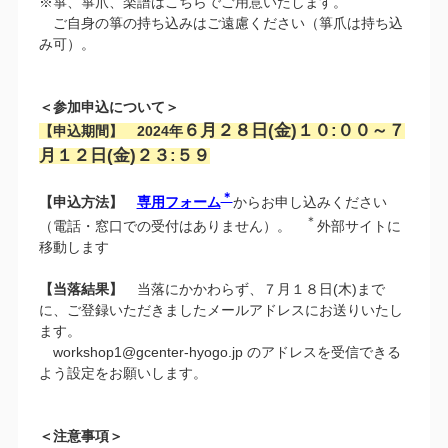
※箏、箏爪、楽譜はこちらでご用意いたします。
ご自身の箏の持ち込みはご遠慮ください（箏爪は持ち込
み可）。
＜参加申込について＞
６月２８日(金)１０:００～７
【申込期間】 2024年
月１２日(金)２３:５９
＊
【申込方法】
専用フォーム
からお申し込みください
＊
（電話・窓口での受付はありません）。
外部サイトに
移動します
【当落結果】
当落にかかわらず、７月１８日(木)まで
に、ご登録いただきましたメールアドレスにお送りいたし
ます。
workshop1@gcenter-hyogo.jp のアドレスを受信できる
よう設定をお願いします。
＜注意事項＞