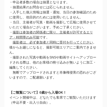
・申込者多数の場合は抽選となります。
・抽選結果のお問合せには応じられません。
・入手した個人情報は抽選・通知、当日の参加確認のため
に使用し、他目的のためには使用いたしません。
・当日、主催者が写真・動画を撮影して広報に使用させて
いただく場合がございます。予めご了承ください。
・
撮影は参加者の関係者に限り、主催者が許可するエリ
ア・時間帯のみ可能
です。
撮影者は、必ず参加者と同時に受付を行ってください
。
後からお越しになると、撮影可能エリアにご案内できませ
ん。
・撮影された写真や動画をSNSや動画サイトへアップロー
ドされる際は、他のお客様の映り込みが無いように加工・
編集してください。
無断でアップロードされますと肖像権侵害の恐れがござ
いますので、ご配慮願います。
【ご観覧について】0歳から入場OK！
イベント開催中は、どなたでも客席でご観覧いただけます
（申込不要・出入り自由）。