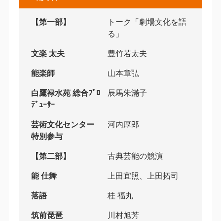
【第一部】
トーク「劇場文化を語
る」
文楽 太夫
豊竹若太夫
能楽師
山本章弘
白鷹禄水苑 総合ﾌﾟﾛ
辰馬朱滿子
ﾃﾞｭｰｻｰ
芸術文化センター
河内厚郎
特別参与
【第二部】
古典芸能の競演
能 仕舞
上田宜照、上田拓司
落語
桂 福丸
筑前琵琶
川村旭芳