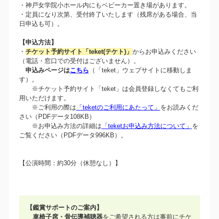
・神戸女学院小ホール内にもベビーカー置き場があります。
・定員になり次第、受付終了いたします（残席がある場合、当
日申込も可）。
【申込方法】
・
チケット予約サイト「teket(テケト)」
からお申込みください
（電話・窓口での受付はございません）。
申込みページは
こちら
（「teket」ウェブサイトに移動しま
す）。
※チケット予約サイト「teket」は会員登録しなくてもご利
用いただけます。
※ご利用の際は
「teketのご利用にあたって」
をお読みくだ
さい（PDFデータ108KB）
※お申込み方法の詳細は
「teketお申込み方法について」
を
ご覧ください（PDFデータ996KB）。
【公演時間：約30分（休憩なし）】
【鑑賞サポートのご案内】
車椅子席・骨伝導補聴器
をご希望される方は事前にチケ