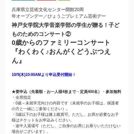
兵庫県立芸術文化センター開館20周
年オープンデー／ひょうごプレミアム芸術デー
神戸女学院大学音楽学部の学生が贈る！子ど
ものためのコンサート②
0歳からのファミリーコンサート
『わくわく♪おんがくどうぶつえ
ん』
10/9(木)10:00AMより申込受付開始！
★要申込（先着順・お一人様4枚まで・定員400名）・参加無料
・全席指定
・0歳～未就学児向けの内容です（未就学のお子様は、保護者
の方と一緒にご参加ください）。
・3歳以下のお子様は膝上鑑賞可。ただし、お席が必要なお子
様はチケットをお申込みください。
・途中入退場可（ただし、ご自身のお席にお座りいただけない
場合がございます）。