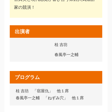
家の競演！
出演者
桂 吉坊
春風亭一之輔
プログラム
桂 吉坊 「宿屋仇」 他１席
春風亭一之輔 「ねずみ穴」 他１席