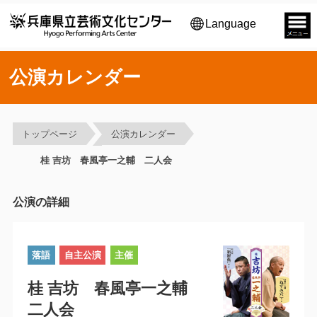
Language
公演カレンダー
トップページ
公演カレンダー
桂 吉坊 春風亭一之輔 二人会
公演の詳細
落語
自主公演
主催
桂 吉坊 春風亭一之輔
二人会