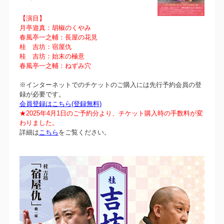
【演目】
月亭遊真：胡椒のくやみ
春風亭一之輔：長屋の花見
桂 吉坊：宿屋仇
桂 吉坊：始末の極意
春風亭一之輔：ねずみ穴
※インターネットでのチケットのご購入には先行予約会員の登
録が必要です。
会員登録はこちら(登録無料)
★2025年4月1日のご予約分より、チケット購入時の手数料が変
わりました。
詳細は
こちら
をご覧ください。