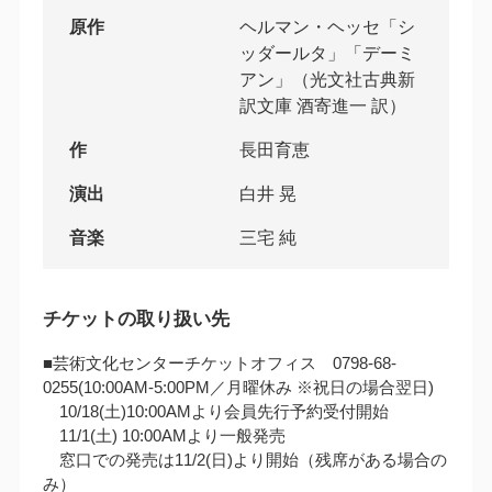
原作
ヘルマン・ヘッセ「シ
ッダールタ」「デーミ
アン」（光文社古典新
訳文庫 酒寄進一 訳）
作
長田育恵
演出
白井 晃
音楽
三宅 純
チケットの取り扱い先
■芸術文化センターチケットオフィス 0798-68-
0255(10:00AM‐5:00PM／月曜休み ※祝日の場合翌日)
10/18(土)10:00AMより会員先行予約受付開始
11/1(土) 10:00AMより一般発売
窓口での発売は11/2(日)より開始（残席がある場合の
み）