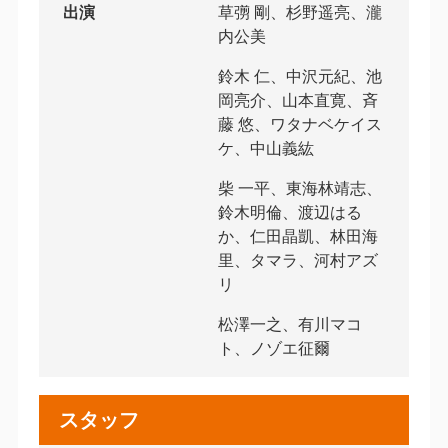
出演
草彅 剛、杉野遥亮、瀧
内公美
鈴木 仁、中沢元紀、池
岡亮介、山本直寛、斉
藤 悠、ワタナベケイス
ケ、中山義紘
柴 一平、東海林靖志、
鈴木明倫、渡辺はる
か、仁田晶凱、林田海
里、タマラ、河村アズ
リ
松澤一之、有川マコ
ト、ノゾエ征爾
スタッフ